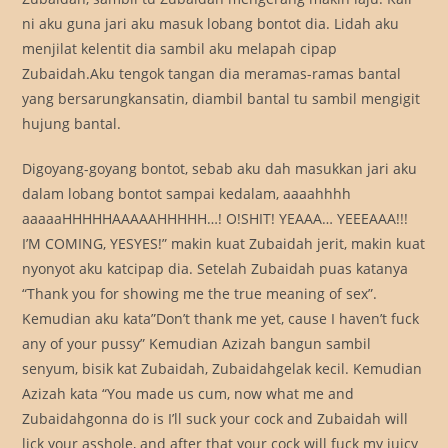
ni aku guna jari aku masuk lobang bontot dia. Lidah aku
menjilat kelentit dia sambil aku melapah cipap
Zubaidah.Aku tengok tangan dia meramas-ramas bantal
yang bersarungkansatin, diambil bantal tu sambil mengigit
hujung bantal.
Digoyang-goyang bontot, sebab aku dah masukkan jari aku
dalam lobang bontot sampai kedalam, aaaahhhh
aaaaaHHHHHAAAAAHHHHH…! O!SHIT! YEAAA… YEEEAAA!!!
I’M COMING, YESYES!” makin kuat Zubaidah jerit, makin kuat
nyonyot aku katcipap dia. Setelah Zubaidah puas katanya
“Thank you for showing me the true meaning of sex”.
Kemudian aku kata”Don’t thank me yet, cause I haven’t fuck
any of your pussy” Kemudian Azizah bangun sambil
senyum, bisik kat Zubaidah, Zubaidahgelak kecil. Kemudian
Azizah kata “You made us cum, now what me and
Zubaidahgonna do is I’ll suck your cock and Zubaidah will
lick your asshole, and after that your cock will fuck my juicy