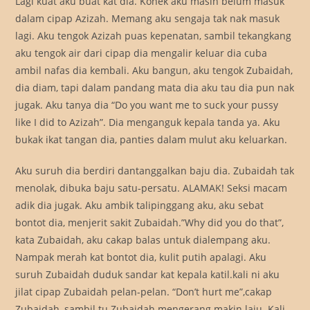
Lagi kuat aku buat kat dia. Konek aku masih belum masuk
dalam cipap Azizah. Memang aku sengaja tak nak masuk
lagi. Aku tengok Azizah puas kepenatan, sambil tekangkang
aku tengok air dari cipap dia mengalir keluar dia cuba
ambil nafas dia kembali. Aku bangun, aku tengok Zubaidah,
dia diam, tapi dalam pandang mata dia aku tau dia pun nak
jugak. Aku tanya dia “Do you want me to suck your pussy
like I did to Azizah”. Dia menganguk kepala tanda ya. Aku
bukak ikat tangan dia, panties dalam mulut aku keluarkan.
Aku suruh dia berdiri dantanggalkan baju dia. Zubaidah tak
menolak, dibuka baju satu-persatu. ALAMAK! Seksi macam
adik dia jugak. Aku ambik talipinggang aku, aku sebat
bontot dia, menjerit sakit Zubaidah.”Why did you do that”,
kata Zubaidah, aku cakap balas untuk dialempang aku.
Nampak merah kat bontot dia, kulit putih apalagi. Aku
suruh Zubaidah duduk sandar kat kepala katil.kali ni aku
jilat cipap Zubaidah pelan-pelan. “Don’t hurt me”,cakap
Zubaidah, sambil tu Zubaidah mengerang makin laju. Kali