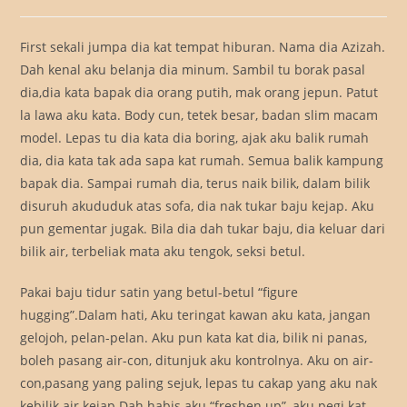
author:
published:
category:
First sekali jumpa dia kat tempat hiburan. Nama dia Azizah.
Dah kenal aku belanja dia minum. Sambil tu borak pasal
dia,dia kata bapak dia orang putih, mak orang jepun. Patut
la lawa aku kata. Body cun, tetek besar, badan slim macam
model. Lepas tu dia kata dia boring, ajak aku balik rumah
dia, dia kata tak ada sapa kat rumah. Semua balik kampung
bapak dia. Sampai rumah dia, terus naik bilik, dalam bilik
disuruh akududuk atas sofa, dia nak tukar baju kejap. Aku
pun gementar jugak. Bila dia dah tukar baju, dia keluar dari
bilik air, terbeliak mata aku tengok, seksi betul.
Pakai baju tidur satin yang betul-betul “figure
hugging”.Dalam hati, Aku teringat kawan aku kata, jangan
gelojoh, pelan-pelan. Aku pun kata kat dia, bilik ni panas,
boleh pasang air-con, ditunjuk aku kontrolnya. Aku on air-
con,pasang yang paling sejuk, lepas tu cakap yang aku nak
kebilik air kejap.Dah habis aku “freshen up”, aku pegi kat