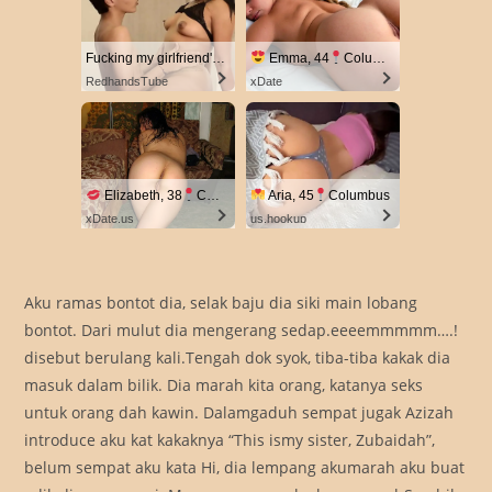
Fucking my girlfriend's hot mommy by mistake
Emma, 44
Columbus
RedhandsTube
xDate
Elizabeth, 38
Columbus
Aria, 45
Columbus
xDate.us
us.hookup
Aku ramas bontot dia, selak baju dia siki main lobang
bontot. Dari mulut dia mengerang sedap.eeeemmmmm….!
disebut berulang kali.Tengah dok syok, tiba-tiba kakak dia
masuk dalam bilik. Dia marah kita orang, katanya seks
untuk orang dah kawin. Dalamgaduh sempat jugak Azizah
introduce aku kat kakaknya “This ismy sister, Zubaidah”,
belum sempat aku kata Hi, dia lempang akumarah aku buat