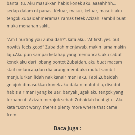
bantal tu. Aku masukkan habis konek aku, aaaahhhh…
sedap dalam ni panas. Keluar, masuk, keluar, masuk, aku
tengok Zubaidahmeramas-ramas tetek Azizah, sambil buat
muka menahan sakit.
“Am I hurting you Zubaidah?”, kata aku, “At first, yes, but
nowit’s feels good” Zubaidah menjawab, makin lama makin
laju,Aku pun sampai ketahap yang memuncak, aku cabut
konek aku dari lobang bontot Zubaidah, aku buat macam
stail melancap,dan dia orang membuka mulut sambil
menjulurkan lidah nak kanair mani aku. Tapi Zubaidah
gelojoh dimasukkan konek aku dalam mulut dia, disedut
habis air mani yang keluar, banyak jugak aku tengok yang
terpancut. Azizah merajuk sebab Zubaidah buat gitu. Aku
kata “Don’t worry, there’s plenty more where that came
from..
Baca Juga :