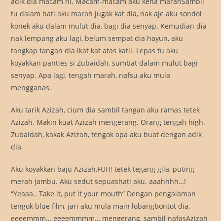
adik dia macam ni. Macam-macam aku kena marahSambil
tu dalam hati aku marah jugak kat dia, nak aje aku sondol
konek aku dalam mulut dia, bagi dia senyap. Kemudian dia
nak lempang aku lagi, belum sempat dia hayun, aku
tangkap tangan dia ikat kat atas katil. Lepas tu aku
koyakkan panties si Zubaidah, sumbat dalam mulut bagi
senyap. Apa lagi, tengah marah, nafsu aku mula
mengganas.
Aku tarik Azizah, cium dia sambil tangan aku ramas tetek
Azizah. Makin kuat Azizah mengerang. Orang tengah high.
Zubaidah, kakak Azizah, tengok apa aku buat dengan adik
dia.
Aku koyakkan baju Azizah,FUH! tetek tegang gila, puting
merah jambu. Aku sedut sepuashati aku. aaahhhh…!
“Yeaaa.. Take it, put it your mouth” Dengan pengalaman
tengok blue film, jari aku mula main lobangbontot dia.
eeeemmm… eeeemmmm… mengerang, sambil nafasAzizah