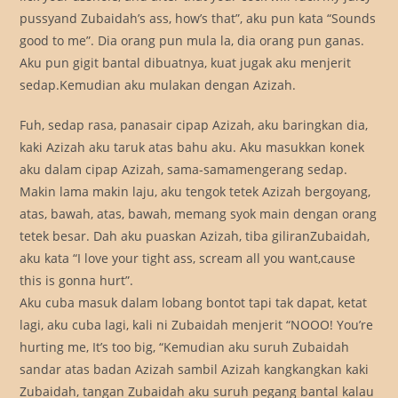
pussyand Zubaidah’s ass, how’s that”, aku pun kata “Sounds
good to me”. Dia orang pun mula la, dia orang pun ganas.
Aku pun gigit bantal dibuatnya, kuat jugak aku menjerit
sedap.Kemudian aku mulakan dengan Azizah.
Fuh, sedap rasa, panasair cipap Azizah, aku baringkan dia,
kaki Azizah aku taruk atas bahu aku. Aku masukkan konek
aku dalam cipap Azizah, sama-samamengerang sedap.
Makin lama makin laju, aku tengok tetek Azizah bergoyang,
atas, bawah, atas, bawah, memang syok main dengan orang
tetek besar. Dah aku puaskan Azizah, tiba giliranZubaidah,
aku kata “I love your tight ass, scream all you want,cause
this is gonna hurt”.
Aku cuba masuk dalam lobang bontot tapi tak dapat, ketat
lagi, aku cuba lagi, kali ni Zubaidah menjerit “NOOO! You’re
hurting me, It’s too big, “Kemudian aku suruh Zubaidah
sandar atas badan Azizah sambil Azizah kangkangkan kaki
Zubaidah, tangan Zubaidah aku suruh pegang bantal kalau