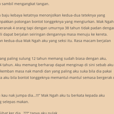
ku sambil mengangkat tangan.
 baju kebaya ketatnya menonjolkan kedua-dua teteknya yang
mpakkan potongan bontot tonggeknya yang mengiurkan. Mak Ngah
ranak 4 orang tapi dengan umurnya 38 tahun tidak padan denga
i dapat berjalan seiringan dengannya masa menuju ke kereta.
an kedua-dua Mak Ngah aku yang seksi itu. Rasa macam berjalan
ang paling sulung 12 tahun memang sudah biasa dengan aku,
4 tahun. Aku memang berharap dapat menginap di sini sebab aku
rkemban masa nak mandi dan yang paling aku suka bila dia pakai
nya aku bila bontot tonggeknya memantul-mantul semasa bergerak 
u kau nak jumpa dia…!!!” Mak Ngah aku tu berkata kepada aku
g selepas makan.
hat ker dia…???” tanya aku pulak.