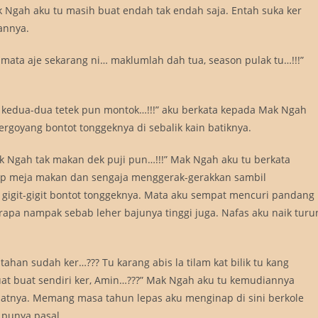
k Ngah aku tu masih buat endah tak endah saja. Entah suka ker
annya.
mata aje sekarang ni… maklumlah dah tua, season pulak tu…!!!”
ik, kedua-dua tetek pun montok…!!!” aku berkata kepada Mak Ngah
rgoyang bontot tonggeknya di sebalik kain batiknya.
ak Ngah tak makan dek puji pun…!!!” Mak Ngah aku tu berkata
ap meja makan dan sengaja menggerak-gerakkan sambil
gigit-gigit bontot tonggeknya. Mata aku sempat mencuri pandang
berapa nampak sebab leher bajunya tinggi juga. Nafas aku naik turu
 tahan sudah ker…??? Tu karang abis la tilam kat bilik tu kang
uat buat sendiri ker, Amin…???” Mak Ngah aku tu kemudiannya
uatnya. Memang masa tahun lepas aku menginap di sini berkole
 punya pasal.