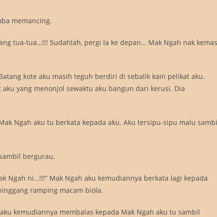
 cuba memancing.
 orang tua-tua…!!! Sudahlah, pergi la ke depan… Mak Ngah nak kema
atang kote aku masih teguh berdiri di sebalik kain pelikat aku.
 aku yang menonjol sewaktu aku bangun dari kerusi. Dia
!” Mak Ngah aku tu berkata kepada aku. Aku tersipu-sipu malu sambi
 sambil bergurau.
Mak Ngah ni…!!!” Mak Ngah aku kemudiannya berkata lagi kepada
 pinggang ramping macam biola.
!!!” aku kemudiannya membalas kepada Mak Ngah aku tu sambil