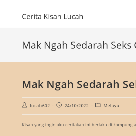
Skip
to
Cerita Kisah Lucah
content
Mak Ngah Sedarah Seks 
Mak Ngah Sedarah Se
Post
Post
Post
lucah602
24/10/2022
Melayu
author:
published:
category:
Kisah yang ingin aku ceritakan ini berlaku di kampung a