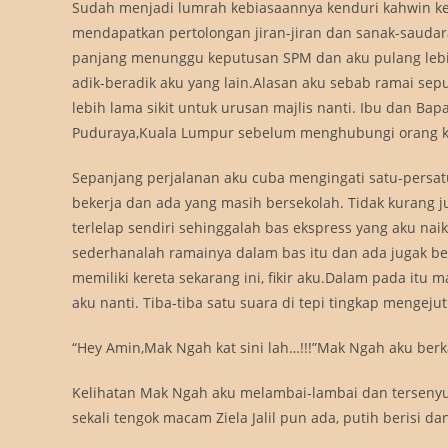
Sudah menjadi lumrah kebiasaannya kenduri kahwin ke
mendapatkan pertolongan jiran-jiran dan sanak-saudar
panjang menunggu keputusan SPM dan aku pulang leb
adik-beradik aku yang lain.Alasan aku sebab ramai se
lebih lama sikit untuk urusan majlis nanti. Ibu dan 
Puduraya,Kuala Lumpur sebelum menghubungi orang ka
Sepanjang perjalanan aku cuba mengingati satu-persat
bekerja dan ada yang masih bersekolah. Tidak kurang 
terlelap sendiri sehinggalah bas ekspress yang aku n
sederhanalah ramainya dalam bas itu dan ada jugak 
memiliki kereta sekarang ini, fikir aku.Dalam pada it
aku nanti. Tiba-tiba satu suara di tepi tingkap mengeju
“Hey Amin,Mak Ngah kat sini lah…!!!”Mak Ngah aku berk
Kelihatan Mak Ngah aku melambai-lambai dan tersenyum
sekali tengok macam Ziela Jalil pun ada, putih berisi dan