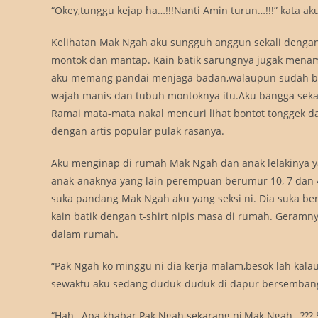
“Okey,tunggu kejap ha…!!!Nanti Amin turun…!!!” kata a
Kelihatan Mak Ngah aku sungguh anggun sekali dengan
montok dan mantap. Kain batik sarungnya jugak mena
aku memang pandai menjaga badan,walaupun sudah be
wajah manis dan tubuh montoknya itu.Aku bangga sekal
Ramai mata-mata nakal mencuri lihat bontot tonggek d
dengan artis popular pulak rasanya.
Aku menginap di rumah Mak Ngah dan anak lelakinya y
anak-anaknya yang lain perempuan berumur 10, 7 dan 
suka pandang Mak Ngah aku yang seksi ni. Dia suka be
kain batik dengan t-shirt nipis masa di rumah. Geram
dalam rumah.
“Pak Ngah ko minggu ni dia kerja malam,besok lah kala
sewaktu aku sedang duduk-duduk di dapur bersemban
“Hah…Apa khabar Pak Ngah sekarang ni,Mak Ngah…??? Si