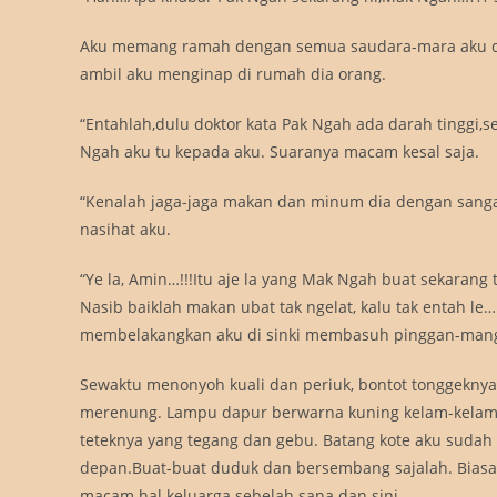
Aku memang ramah dengan semua saudara-mara aku dan
ambil aku menginap di rumah dia orang.
“Entahlah,dulu doktor kata Pak Ngah ada darah tinggi,s
Ngah aku tu kepada aku. Suaranya macam kesal saja.
“Kenalah jaga-jaga makan dan minum dia dengan sangat
nasihat aku.
“Ye la, Amin…!!!Itu aje la yang Mak Ngah buat sekarang 
Nasib baiklah makan ubat tak ngelat, kalu tak entah le
membelakangkan aku di sinki membasuh pinggan-man
Sewaktu menonyoh kuali dan periuk, bontot tonggeknya
merenung. Lampu dapur berwarna kuning kelam-kelam d
teteknya yang tegang dan gebu. Batang kote aku sudah
depan.Buat-buat duduk dan bersembang sajalah. Bias
macam hal keluarga sebelah sana dan sini.