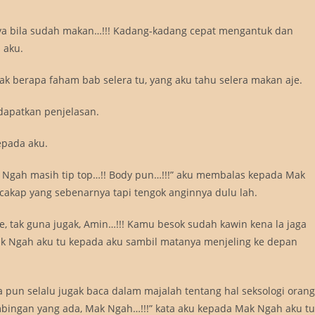
ya bila sudah makan…!!! Kadang-kadang cepat mengantuk dan
 aku.
k berapa faham bab selera tu, yang aku tahu selera makan aje.
ndapatkan penjelasan.
epada aku.
k Ngah masih tip top…!! Body pun…!!!” aku membalas kepada Mak
 cakap yang sebenarnya tapi tengok anginnya dulu lah.
 aje, tak guna jugak, Amin…!!! Kamu besok sudah kawin kena la jaga
Mak Ngah aku tu kepada aku sambil matanya menjeling ke depan
 pun selalu jugak baca dalam majalah tentang hal seksologi orang
ingan yang ada, Mak Ngah…!!!” kata aku kepada Mak Ngah aku tu