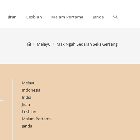
Toggle
Jiran
Lesbian
Malam Pertama
Janda
website
>
Melayu
>
Mak Ngah Sedarah Seks Gersang
search
Melayu
Indonesia
India
Jiran
Lesbian
Malam Pertama
Janda