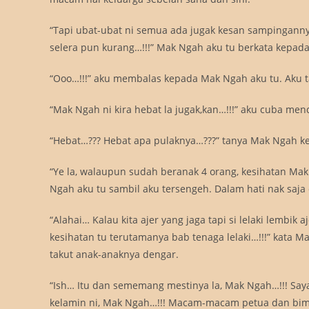
“Tapi ubat-ubat ni semua ada jugak kesan sampingann
selera pun kurang…!!!” Mak Ngah aku tu berkata kepada
“Ooo…!!!” aku membalas kepada Mak Ngah aku tu. Aku ta
“Mak Ngah ni kira hebat la jugak,kan…!!!” aku cuba me
“Hebat…??? Hebat apa pulaknya…???” tanya Mak Ngah k
“Ye la, walaupun sudah beranak 4 orang, kesihatan Ma
Ngah aku tu sambil aku tersengeh. Dalam hati nak saja
“Alahai… Kalau kita ajer yang jaga tapi si lelaki lembik
kesihatan tu terutamanya bab tenaga lelaki…!!!” kata 
takut anak-anaknya dengar.
“Ish… Itu dan sememang mestinya la, Mak Ngah…!!! Saya
kelamin ni, Mak Ngah…!!! Macam-macam petua dan bimb