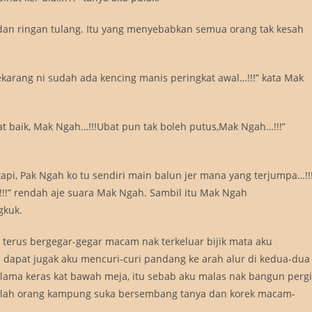
 ringan tulang. Itu yang menyebabkan semua orang tak kesah
ekarang ni sudah ada kencing manis peringkat awal…!!!” kata Mak
 baik, Mak Ngah…!!!Ubat pun tak boleh putus,Mak Ngah…!!!”
tapi, Pak Ngah ko tu sendiri main balun jer mana yang terjumpa…!!
…!!!” rendah aje suara Mak Ngah. Sambil itu Mak Ngah
gkuk.
 terus bergegar-gegar macam nak terkeluar bijik mata aku
apat jugak aku mencuri-curi pandang ke arah alur di kedua-dua
 lama keras kat bawah meja, itu sebab aku malas nak bangun pergi
alah orang kampung suka bersembang tanya dan korek macam-