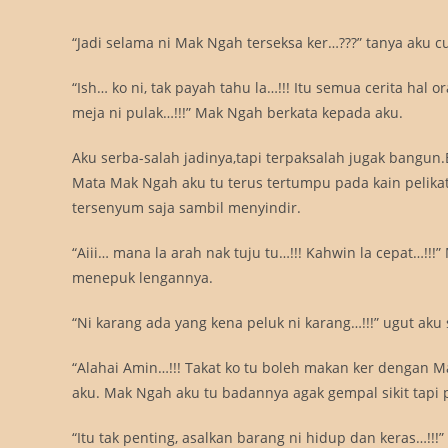
“Jadi selama ni Mak Ngah terseksa ker…???” tanya aku
“Ish… ko ni, tak payah tahu la…!!! Itu semua cerita hal
meja ni pulak…!!!” Mak Ngah berkata kepada aku.
Aku serba-salah jadinya,tapi terpaksalah jugak bangun.B
Mata Mak Ngah aku tu terus tertumpu pada kain pelikat
tersenyum saja sambil menyindir.
“Aiii… mana la arah nak tuju tu…!!! Kahwin la cepat…!!
menepuk lengannya.
“Ni karang ada yang kena peluk ni karang…!!!” ugut aku
“Alahai Amin…!!! Takat ko tu boleh makan ker dengan 
aku. Mak Ngah aku tu badannya agak gempal sikit tapi
“Itu tak penting, asalkan barang ni hidup dan keras…