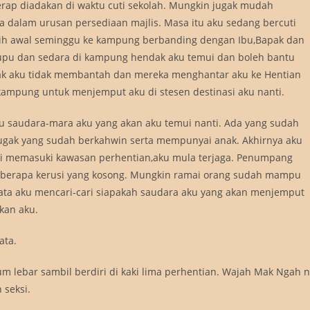
rap diadakan di waktu cuti sekolah. Mungkin jugak mudah
a dalam urusan persediaan majlis. Masa itu aku sedang bercuti
ih awal seminggu ke kampung berbanding dengan Ibu,Bapak dan
pupu dan sedara di kampung hendak aku temui dan boleh bantu
Bapak aku tidak membantah dan mereka menghantar aku ke Hentian
mpung untuk menjemput aku di stesen destinasi aku nanti.
u saudara-mara aku yang akan aku temui nanti. Ada yang sudah
jugak yang sudah berkahwin serta mempunyai anak. Akhirnya aku
aiki memasuki kawasan perhentian,aku mula terjaga. Penumpang
beberapa kerusi yang kosong. Mungkin ramai orang sudah mampu
u mata aku mencari-cari siapakah saudara aku yang akan menjemput
tkan aku.
ata.
 lebar sambil berdiri di kaki lima perhentian. Wajah Mak Ngah n
 seksi.