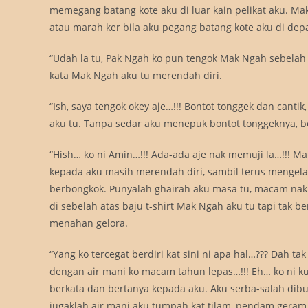
memegang batang kote aku di luar kain pelikat aku. Ma
atau marah ker bila aku pegang batang kote aku di dep
“Udah la tu, Pak Ngah ko pun tengok Mak Ngah sebelah 
kata Mak Ngah aku tu merendah diri.
“Ish, saya tengok okey aje…!!! Bontot tonggek dan cant
aku tu. Tanpa sedar aku menepuk bontot tonggeknya, be
“Hish… ko ni Amin…!!! Ada-ada aje nak memuji la…!!! M
kepada aku masih merendah diri, sambil terus mengel
berbongkok. Punyalah ghairah aku masa tu, macam nak 
di sebelah atas baju t-shirt Mak Ngah aku tu tapi tak 
menahan gelora.
“Yang ko tercegat berdiri kat sini ni apa hal…??? Dah tak
dengan air mani ko macam tahun lepas…!!! Eh… ko ni k
berkata dan bertanya kepada aku. Aku serba-salah dib
jugaklah air mani aku tumpah kat tilam, pendam geram