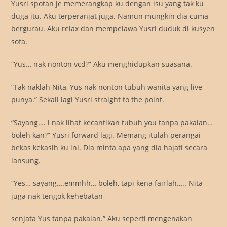
Yusri spotan je memerangkap ku dengan isu yang tak ku
duga itu. Aku terperanjat juga. Namun mungkin dia cuma
bergurau. Aku relax dan mempelawa Yusri duduk di kusyen
sofa.
“Yus… nak nonton vcd?” Aku menghidupkan suasana.
“Tak naklah Nita, Yus nak nonton tubuh wanita yang live
punya.” Sekali lagi Yusri straight to the point.
“Sayang…. i nak lihat kecantikan tubuh you tanpa pakaian…
boleh kan?” Yusri forward lagi. Memang itulah perangai
bekas kekasih ku ini. Dia minta apa yang dia hajati secara
lansung.
“Yes… sayang….emmhh… boleh, tapi kena fairlah….. Nita
juga nak tengok kehebatan
senjata Yus tanpa pakaian.” Aku seperti mengenakan