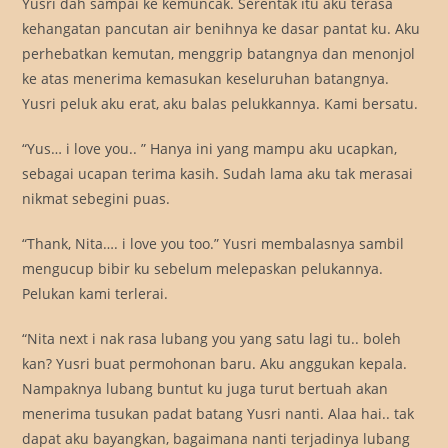
Yusri dah sampai ke kemuncak. Serentak itu aku terasa
kehangatan pancutan air benihnya ke dasar pantat ku. Aku
perhebatkan kemutan, menggrip batangnya dan menonjol
ke atas menerima kemasukan keseluruhan batangnya.
Yusri peluk aku erat, aku balas pelukkannya. Kami bersatu.
“Yus… i love you.. ” Hanya ini yang mampu aku ucapkan,
sebagai ucapan terima kasih. Sudah lama aku tak merasai
nikmat sebegini puas.
“Thank, Nita…. i love you too.” Yusri membalasnya sambil
mengucup bibir ku sebelum melepaskan pelukannya.
Pelukan kami terlerai.
“Nita next i nak rasa lubang you yang satu lagi tu.. boleh
kan? Yusri buat permohonan baru. Aku anggukan kepala.
Nampaknya lubang buntut ku juga turut bertuah akan
menerima tusukan padat batang Yusri nanti. Alaa hai.. tak
dapat aku bayangkan, bagaimana nanti terjadinya lubang