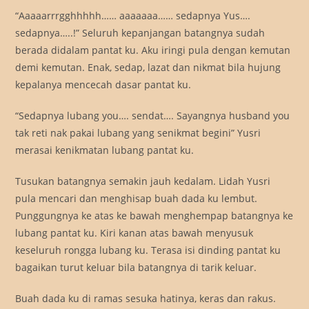
“Aaaaarrrgghhhhh…… aaaaaaa…… sedapnya Yus….
sedapnya…..!” Seluruh kepanjangan batangnya sudah
berada didalam pantat ku. Aku iringi pula dengan kemutan
demi kemutan. Enak, sedap, lazat dan nikmat bila hujung
kepalanya mencecah dasar pantat ku.
“Sedapnya lubang you…. sendat…. Sayangnya husband you
tak reti nak pakai lubang yang senikmat begini” Yusri
merasai kenikmatan lubang pantat ku.
Tusukan batangnya semakin jauh kedalam. Lidah Yusri
pula mencari dan menghisap buah dada ku lembut.
Punggungnya ke atas ke bawah menghempap batangnya ke
lubang pantat ku. Kiri kanan atas bawah menyusuk
keseluruh rongga lubang ku. Terasa isi dinding pantat ku
bagaikan turut keluar bila batangnya di tarik keluar.
Buah dada ku di ramas sesuka hatinya, keras dan rakus.