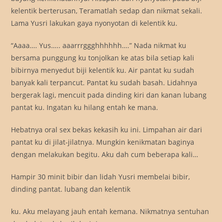
kelentik berterusan, Teramatlah sedap dan nikmat sekali.
Lama Yusri lakukan gaya nyonyotan di kelentik ku.
“Aaaa…. Yus….. aaarrrggghhhhhh….” Nada nikmat ku
bersama punggung ku tonjolkan ke atas bila setiap kali
bibirnya menyedut biji kelentik ku. Air pantat ku sudah
banyak kali terpancut. Pantat ku sudah basah. Lidahnya
bergerak lagi, mencuit pada dinding kiri dan kanan lubang
pantat ku. Ingatan ku hilang entah ke mana.
Hebatnya oral sex bekas kekasih ku ini. Limpahan air dari
pantat ku di jilat-jilatnya. Mungkin kenikmatan baginya
dengan melakukan begitu. Aku dah cum beberapa kali…
Hampir 30 minit bibir dan lidah Yusri membelai bibir,
dinding pantat. lubang dan kelentik
ku. Aku melayang jauh entah kemana. Nikmatnya sentuhan