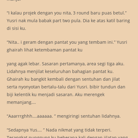
“I kalau projek dengan you nita, 3 round baru puas betul.”
Yusri nak mula babak part two pula. Dia ke atas katil baring
di sisi ku.
“Nita.. i geram dengan pantat you yang tembam ini.” Yusri
ghairah lihat ketembaman pantat ku
yang agak lebar. Sasaran pertamanya, area segi tiga aku.
Lidahnya menjilat keseluruhan bahagian pantat ku.
Ghairah ku bangkit kembali dengan sentuhan dan jilat
serta nyonyotan bertalu-talu dari Yusri. bibir tundun dan
biji kelentik ku menjadi sasaran. Aku merengek
memanjang….
“Aaarrrghhh….aaaaaa. ” mengiringi sentuhan lidahnya.
“Sedapnya Yus…. ” Nada nikmat yang tidak terperi.
Terangkat punggung ku beberapa kali dengan jilatan yang