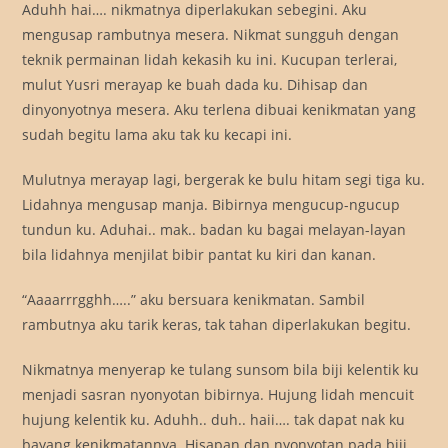
Aduhh hai…. nikmatnya diperlakukan sebegini. Aku
mengusap rambutnya mesera. Nikmat sungguh dengan
teknik permainan lidah kekasih ku ini. Kucupan terlerai,
mulut Yusri merayap ke buah dada ku. Dihisap dan
dinyonyotnya mesera. Aku terlena dibuai kenikmatan yang
sudah begitu lama aku tak ku kecapi ini.
Mulutnya merayap lagi, bergerak ke bulu hitam segi tiga ku.
Lidahnya mengusap manja. Bibirnya mengucup-ngucup
tundun ku. Aduhai.. mak.. badan ku bagai melayan-layan
bila lidahnya menjilat bibir pantat ku kiri dan kanan.
“Aaaarrrgghh…..” aku bersuara kenikmatan. Sambil
rambutnya aku tarik keras, tak tahan diperlakukan begitu.
Nikmatnya menyerap ke tulang sunsom bila biji kelentik ku
menjadi sasran nyonyotan bibirnya. Hujung lidah mencuit
hujung kelentik ku. Aduhh.. duh.. haii…. tak dapat nak ku
bayang kenikmatannya. Hisapan dan nyonyotan pada biji