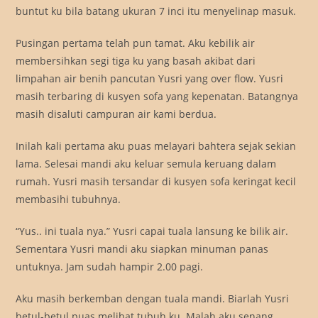
buntut ku bila batang ukuran 7 inci itu menyelinap masuk.
Pusingan pertama telah pun tamat. Aku kebilik air
membersihkan segi tiga ku yang basah akibat dari
limpahan air benih pancutan Yusri yang over flow. Yusri
masih terbaring di kusyen sofa yang kepenatan. Batangnya
masih disaluti campuran air kami berdua.
Inilah kali pertama aku puas melayari bahtera sejak sekian
lama. Selesai mandi aku keluar semula keruang dalam
rumah. Yusri masih tersandar di kusyen sofa keringat kecil
membasihi tubuhnya.
“Yus.. ini tuala nya.” Yusri capai tuala lansung ke bilik air.
Sementara Yusri mandi aku siapkan minuman panas
untuknya. Jam sudah hampir 2.00 pagi.
Aku masih berkemban dengan tuala mandi. Biarlah Yusri
betul-betul puas melihat tubuh ku. Malah aku senang