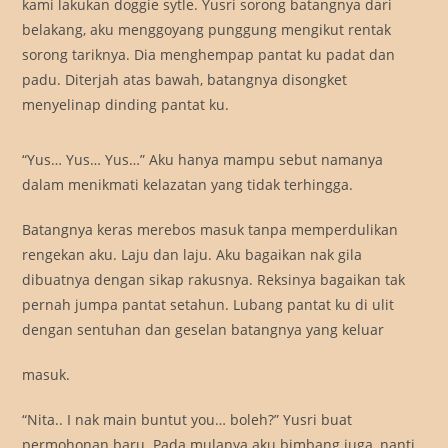
kami lakukan doggie sytle. Yusri sorong batangnya dari
belakang, aku menggoyang punggung mengikut rentak
sorong tariknya. Dia menghempap pantat ku padat dan
padu. Diterjah atas bawah, batangnya disongket
menyelinap dinding pantat ku.
“Yus… Yus… Yus…” Aku hanya mampu sebut namanya
stripchat.com
dalam menikmati kelazatan yang tidak terhingga.
Batangnya keras merebos masuk tanpa memperdulikan
rengekan aku. Laju dan laju. Aku bagaikan nak gila
dibuatnya dengan sikap rakusnya. Reksinya bagaikan tak
pernah jumpa pantat setahun. Lubang pantat ku di ulit
dengan sentuhan dan geselan batangnya yang keluar
masuk.
“Nita.. I nak main buntut you… boleh?” Yusri buat
permohonan baru. Pada mulanya aku bimbang juga, nanti