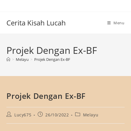
Skip
to
content
Cerita Kisah Lucah
Menu
Projek Dengan Ex-BF
>
Melayu
>
Projek Dengan Ex-BF
Projek Dengan Ex-BF
Post
Post
Post
Lucy675
26/10/2022
Melayu
author:
published:
category: