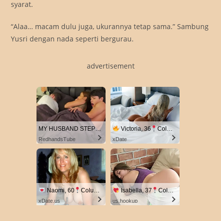
syarat.
“Alaa… macam dulu juga, ukurannya tetap sama.” Sambung
Yusri dengan nada seperti bergurau.
advertisement
MY HUSBAND STEPSON MISTAKENLY GIVES ME IN THE ASS
Victoria, 36
Columbus
RedhandsTube
xDate
Naomi, 60
Columbus
Isabella, 37
Columbus
xDate.us
us.hookup