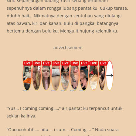
kini. Kepanjangan batang Yusri sedang terbenam
sepenuhnya dalam rongga lubang pantat ku. Cukup terasa.
Aduhh haii… Nikmatnya dengan sentuhan yang diulangi
atas bawah, kiri dan kanan. Bulu di pangkal batangnya
bertemu dengan bulu ku. Mengulit hujung kelentik ku.
advertisement
“Yus… I coming coming…..” air pantat ku terpancut untuk
sekian kalinya.
“Oooooohhhh…. nita…. i cum…. Coming…. ” Nada suara