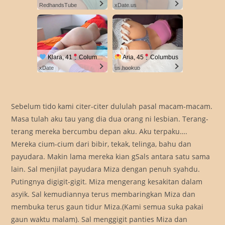
RedhandsTube
xDate.us
Klara, 41
Columbus
Aria, 45
Columbus
xDate
us.hookup
Sebelum tido kami citer-citer dululah pasal macam-macam.
Masa tulah aku tau yang dia dua orang ni lesbian. Terang-
terang mereka bercumbu depan aku. Aku terpaku….
Mereka cium-cium dari bibir, tekak, telinga, bahu dan
payudara. Makin lama mereka kian gSals antara satu sama
lain. Sal menjilat payudara Miza dengan penuh syahdu.
Putingnya digigit-gigit. Miza mengerang kesakitan dalam
asyik. Sal kemudiannya terus membaringkan Miza dan
membuka terus gaun tidur Miza.(Kami semua suka pakai
gaun waktu malam). Sal menggigit panties Miza dan