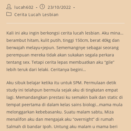
Post
Post
lucah602
23/10/2022
author:
published:
Post
Cerita Lucah Lesbian
category:
Kali ini aku ingin berkongsi cerita lucah lesbian. Aku mina…
berambut hitam, kulit putih, tinggi 150cm, berat 40kg dan
berwajah melayu+jepun. Sememangnye sebagai seorang
perempuan mereka tidak akan sukakan segala perkara
tentang sex. Tetapi cerita lepas membuatkan aku “gile”
lebih teruk dari lelaki. Ceritanya begini…
Aku sibuk belajar ketika itu untuk SPM. Permulaan detik
study ini telahpun bermula sejak aku di tingkatan empat
lagi. Memandangkan prestasi ku semakin baik dan static di
tempat peertama di dalam kelas sains biologi…mama mula
melonggarkan kebebasanku. Suatu malam sabtu, Miza
menalifon aku dan mengajak aku “overnight” di rumah
Salmah di bandar Ipoh. Untung aku malam u mama beri