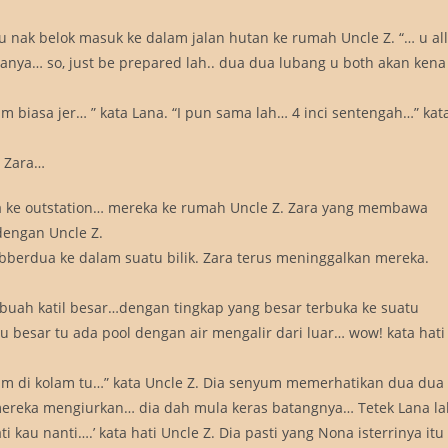
u nak belok masuk ke dalam jalan hutan ke rumah Uncle Z. “… u all
ya… so, just be prepared lah.. dua dua lubang u both akan kena
 biasa jer… ” kata Lana. “I pun sama lah… 4 inci sentengah…” kat
i Zara…
na ke outstation… mereka ke rumah Uncle Z. Zara yang membawa
dengan Uncle Z.
berdua ke dalam suatu bilik. Zara terus meninggalkan mereka.
ebuah katil besar…dengan tingkap yang besar terbuka ke suatu
besar tu ada pool dengan air mengalir dari luar… wow! kata hati
m di kolam tu…” kata Uncle Z. Dia senyum memerhatikan dua dua
ereka mengiurkan… dia dah mula keras batangnya… Tetek Lana la
au nanti….’ kata hati Uncle Z. Dia pasti yang Nona isterrinya itu