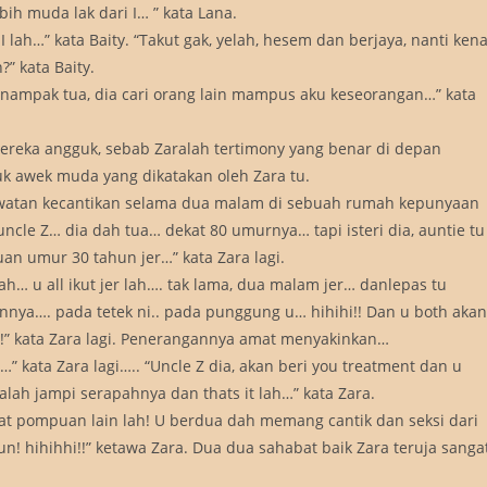
ih muda lak dari I… ” kata Lana.
lah…” kata Baity. “Takut gak, yelah, hesem dan berjaya, nanti ken
” kata Baity.
i I nampak tua, dia cari orang lain mampus aku keseorangan…” kata
Mereka angguk, sebab Zaralah tertimony yang benar di depan
uk awek muda yang dikatakan oleh Zara tu.
rawatan kecantikan selama dua malam di sebuah rumah kepunyaan
 uncle Z… dia dah tua… dekat 80 umurnya… tapi isteri dia, auntie tu
n umur 30 tahun jer…” kata Zara lagi.
h… u all ikut jer lah…. tak lama, dua malam jer… danlepas tu
nnya…. pada tetek ni.. pada punggung u… hihihi!! Dan u both akan
!!” kata Zara lagi. Penerangannya amat menyakinkan…
…” kata Zara lagi….. “Uncle Z dia, akan beri you treatment dan u
h jampi serapahnya dan thats it lah…” kata Zara.
at pompuan lain lah! U berdua dah memang cantik dan seksi dari
un! hihihhi!!” ketawa Zara. Dua dua sahabat baik Zara teruja sanga