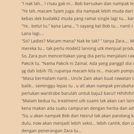
“I nak lah… I risau gak ni… Bob bersukan dan nampak leb
“Ye lah, macam Syam juga, dia nampak lebih muda dari I 
kebas dek budakk2 muda yang ramai single lagi tu… kan?
“Ye.. betul tu.” kana Lana… “I sayang kat Bob tu… nant
Lana lagi….
“So? Ladies? Macam mana? Nak ke tak? ” tanya Zara…. 
mereka tu… tak perlu model2 lansing utk menjual prod
So, Zara pun menceritakan yang dia perlu menjalani 
Pakcik tu. “Nama Pakcik ni Zainal. Ada yang panggil dia
yg dah lebih 70, rupanya macam kita ni… macam pompua
“Masa bermalam nanti.. Uncle Zain akan buat rawatan la
balik… seminggu lepas tu , u all akan nampak perubaha
perlukan wardrobe barulah untuk baju2 baru!! Hihihihi
“Malam kedua tu, treatment utk suami tak akan cari lain
kena makan ada suatu campuran dengan herba dan adala
“So, u akan nampak Bob dan Hasrul tak akan pandang k
dulu, now akan menjadi lebih seksi… lebih cantik, dan c
dengan penerangan Zara tu…