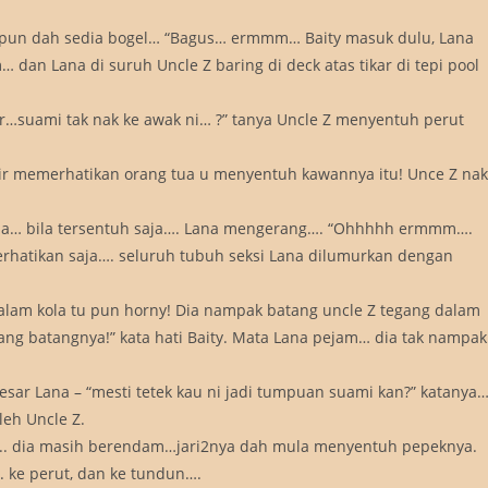
ty pun dah sedia bogel… “Bagus… ermmm… Baity masuk dulu, Lana
… dan Lana di suruh Uncle Z baring di deck atas tikar di tepi pool
r…suami tak nak ke awak ni… ?” tanya Uncle Z menyentuh perut
ir memerhatikan orang tua u menyentuh kawannya itu! Unce Z nak
ana… bila tersentuh saja…. Lana mengerang…. “Ohhhhh ermmm….
erhatikan saja…. seluruh tubuh seksi Lana dilumurkan dengan
dalam kola tu pun horny! Dia nampak batang uncle Z tegang dalam
jang batangnya!” kata hati Baity. Mata Lana pejam… dia tak nampak
sar Lana – “mesti tetek kau ni jadi tumpuan suami kan?” katanya
eh Uncle Z.
a.. dia masih berendam…jari2nya dah mula menyentuh pepeknya.
 ke perut, dan ke tundun….