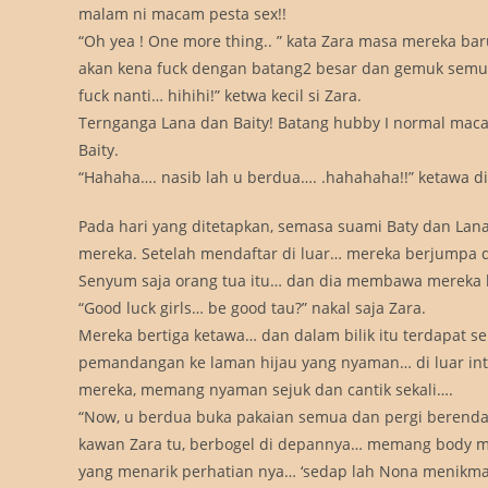
malam ni macam pesta sex!!
“Oh yea ! One more thing.. ” kata Zara masa mereka bar
akan kena fuck dengan batang2 besar dan gemuk semuan
fuck nanti… hihihi!” ketwa kecil si Zara.
Ternganga Lana dan Baity! Batang hubby I normal macam
Baity.
“Hahaha…. nasib lah u berdua…. .hahahaha!!” ketawa d
Pada hari yang ditetapkan, semasa suami Baty dan La
mereka. Setelah mendaftar di luar… mereka berjumpa 
Senyum saja orang tua itu… dan dia membawa mereka b
“Good luck girls… be good tau?” nakal saja Zara.
Mereka bertiga ketawa… dan dalam bilik itu terdapat s
pemandangan ke laman hijau yang nyaman… di luar intu 
mereka, memang nyaman sejuk dan cantik sekali….
“Now, u berdua buka pakaian semua dan pergi berenda
kawan Zara tu, berbogel di depannya… memang body m
yang menarik perhatian nya… ‘sedap lah Nona menikmati k