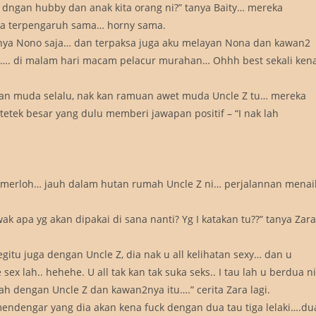
 dngan hubby dan anak kita orang ni?” tanya Baity… mereka
a terpengaruh sama… horny sama.
nya Nono saja… dan terpaksa juga aku melayan Nona dan kawan2
u…. di malam hari macam pelacur murahan… Ohhh best sekali ken
tan muda selalu, nak kan ramuan awet muda Uncle Z tu… mereka
tek besar yang dulu memberi jawapan positif – “I nak lah
emerloh… jauh dalam hutan rumah Uncle Z ni… perjalannan menai
ak apa yg akan dipakai di sana nanti? Yg I katakan tu??” tanya Zara
gitu juga dengan Uncle Z, dia nak u all kelihatan sexy… dan u
ex lah.. hehehe. U all tak kan tak suka seks.. I tau lah u berdua ni
h dengan Uncle Z dan kawan2nya itu….” cerita Zara lagi.
ndengar yang dia akan kena fuck dengan dua tau tiga lelaki….du