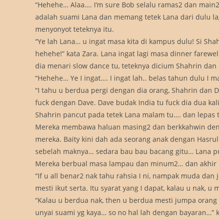
“Hehehe… Alaa…. I’m sure Bob selalu ramas2 dan main2 
adalah suami Lana dan memang tetek Lana dari dulu la
menyonyot teteknya itu.
“Ye lah Lana… u ingat masa kita di kampus dulu! Si Sh
hehehe!” kata Zara. Lana ingat lagi masa dinner farew
dia menari slow dance tu, teteknya dicium Shahrin da
“Hehehe… Ye I ingat…. I ingat lah.. belas tahun dulu I 
“I tahu u berdua pergi dengan dia orang, Shahrin dan Da
fuck dengan Dave. Dave budak India tu fuck dia dua ka
Shahrin pancut pada tetek Lana malam tu…. dan lepas t
Mereka membawa haluan masing2 dan berkkahwin dengan
mereka. Baity kini dah ada seorang anak dengan Hasr
sebelah maknya… sedara bau bau bacang gitu… Lana pu
Mereka berbual masa lampau dan minum2… dan akhir n
“If u all benar2 nak tahu rahsia I ni, nampak muda dan j
mesti ikut serta. Itu syarat yang I dapat, kalau u nak, u 
“Kalau u berdua nak, then u berdua mesti jumpa oran
unyai suami yg kaya… so no hal lah dengan bayaran…