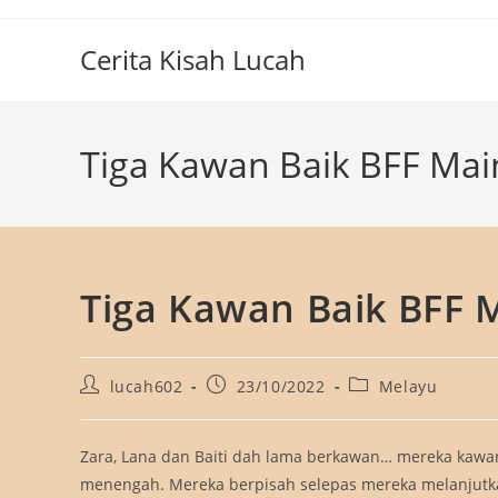
Skip
to
Cerita Kisah Lucah
content
Tiga Kawan Baik BFF Mai
Tiga Kawan Baik BFF 
Post
Post
Post
lucah602
23/10/2022
Melayu
author:
published:
category:
Zara, Lana dan Baiti dah lama berkawan… mereka kawan
menengah. Mereka berpisah selepas mereka melanjutk