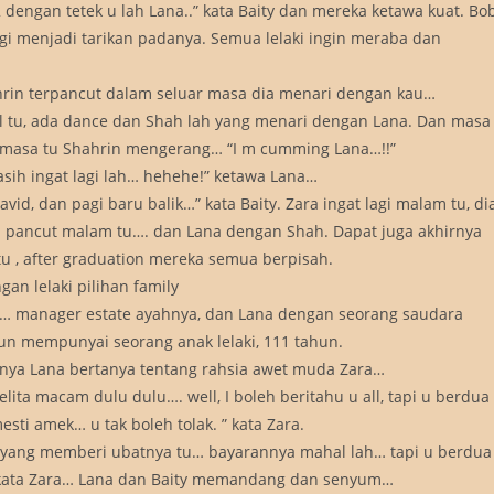
dengan tetek u lah Lana..” kata Baity dan mereka ketawa kuat. Bo
gi menjadi tarikan padanya. Semua lelaki ingin meraba dan
ahrin terpancut dalam seluar masa dia menari dengan kau…
ell tu, ada dance dan Shah lah yang menari dengan Lana. Dan masa
n masa tu Shahrin mengerang… “I m cumming Lana…!!”
masih ingat lagi lah… hehehe!” ketawa Lana…
vid, dan pagi baru balik…” kata Baity. Zara ingat lagi malam tu, di
li pancut malam tu…. dan Lana dengan Shah. Dapat juga akhirnya
u , after graduation mereka semua berpisah.
 lelaki pilihan family
ul… manager estate ayahnya, dan Lana dengan seorang saudara
n mempunyai seorang anak lelaki, 111 tahun.
ya Lana bertanya tentang rahsia awet muda Zara…
elita macam dulu dulu…. well, I boleh beritahu u all, tapi u berdua
mesti amek… u tak boleh tolak. ” kata Zara.
g yang memberi ubatnya tu… bayarannya mahal lah… tapi u berdua
” kata Zara… Lana dan Baity memandang dan senyum…