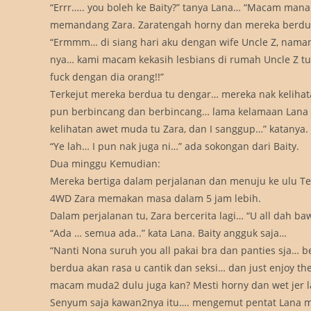
“Errr….. you boleh ke Baity?” tanya Lana… “Macam mana
memandang Zara. Zaratengah horny dan mereka berdu
“Ermmm… di siang hari aku dengan wife Uncle Z, nama
nya… kami macam kekasih lesbians di rumah Uncle Z t
fuck dengan dia orang!!”
Terkejut mereka berdua tu dengar… mereka nak keliha
pun berbincang dan berbincang… lama kelamaan Lana te
kelihatan awet muda tu Zara, dan I sanggup…” katanya.
“Ye lah… I pun nak juga ni…” ada sokongan dari Baity.
Dua minggu Kemudian:
Mereka bertiga dalam perjalanan dan menuju ke ulu T
4WD Zara memakan masa dalam 5 jam lebih.
Dalam perjalanan tu, Zara bercerita lagi… “U all dah baw
“Ada … semua ada..” kata Lana. Baity angguk saja…
“Nanti Nona suruh you all pakai bra dan panties sja… be
berdua akan rasa u cantik dan seksi… dan just enjoy the s
macam muda2 dulu juga kan? Mesti horny dan wet jer la
Senyum saja kawan2nya itu…. mengemut pentat Lana me