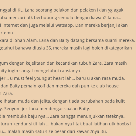
inggal di KL. Lana seorang pelakon dan pelakon iklan yg agak
aiti cuba mencari utk berhubung semula dengan kawan2 lama…
 internet dan juga melalui watsapp. Dan mereka berjanji akan
ertemu.
Zara di Shah Alam. Lana dan Baity datang bersama suami mereka.
getahui bahawa diusia 35, mereka masih lagi boleh dikategorikan
gum dengan kejelitaan dan kecantikan tubuh Zara. Zara masih
aity ingin sangat mengetahui rahsianya…
u jer… u must feel young at heart lah… baru u akan rasa muda.
a dan Baity pemain golf dan mereka dah pun ke club house
h Zara.
kelihatan muda dan jelita, dengan tiada perubahan pada kulit
y. Senyum jer Lana mendengar soalan Baity.
lalu dia membuka baju nya… Zara bangga menunjukkan teteknya…
run kendur sikit lah … bukan nya I tak buat latihan utk boobs I
lu… malah masih satu size besar dari kawan2nya itu.