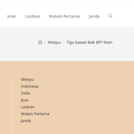
Toggle
Jiran
Lesbian
Malam Pertama
Janda
website
>
Melayu
>
Tiga Kawan Baik BFF Main
search
Melayu
Indonesia
India
Jiran
Lesbian
Malam Pertama
Janda