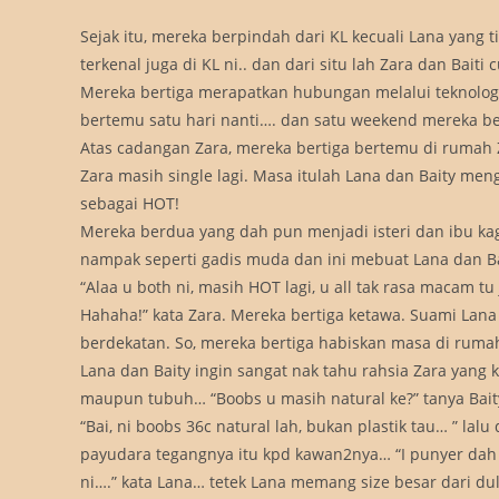
Sejak itu, mereka berpindah dari KL kecuali Lana yang t
terkenal juga di KL ni.. dan dari situ lah Zara dan B
Mereka bertiga merapatkan hubungan melalui teknologi
bertemu satu hari nanti…. dan satu weekend mereka b
Atas cadangan Zara, mereka bertiga bertemu di rumah 
Zara masih single lagi. Masa itulah Lana dan Baity men
sebagai HOT!
Mereka berdua yang dah pun menjadi isteri dan ibu ka
nampak seperti gadis muda dan ini mebuat Lana dan B
“Alaa u both ni, masih HOT lagi, u all tak rasa macam t
Hahaha!” kata Zara. Mereka bertiga ketawa. Suami Lan
berdekatan. So, mereka bertiga habiskan masa di ruma
Lana dan Baity ingin sangat nak tahu rahsia Zara yang 
maupun tubuh… “Boobs u masih natural ke?” tanya Bait
“Bai, ni boobs 36c natural lah, bukan plastik tau… ” 
payudara tegangnya itu kpd kawan2nya… “I punyer dah tu
ni….” kata Lana… tetek Lana memang size besar dari du