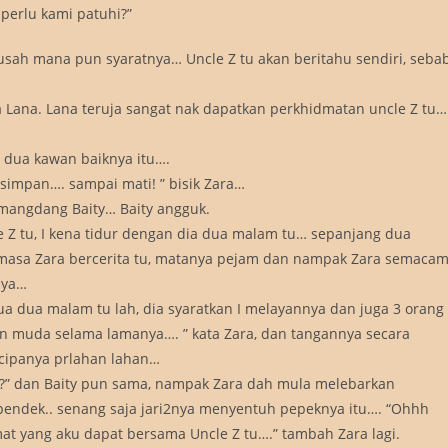
 perlu kami patuhi?”
usah mana pun syaratnya… Uncle Z tu akan beritahu sendiri, seba
a Lana. Lana teruja sangat nak dapatkan perkhidmatan uncle Z tu…
 dua kawan baiknya itu….
i simpan…. sampai mati! ” bisik Zara…
emangdang Baity… Baity angguk.
le Z tu, I kena tidur dengan dia dua malam tu… sepanjang dua
masa Zara bercerita tu, matanya pejam dan nampak Zara semaca
tnya…
 dua malam tu lah, dia syaratkan I melayannya dan juga 3 orang
dan muda selama lamanya…. ” kata Zara, dan tangannya secara
 cipanya prlahan lahan…
ja?” dan Baity pun sama, nampak Zara dah mula melebarkan
pendek.. senang saja jari2nya menyentuh pepeknya itu…. “Ohhh
 yang aku dapat bersama Uncle Z tu….” tambah Zara lagi.