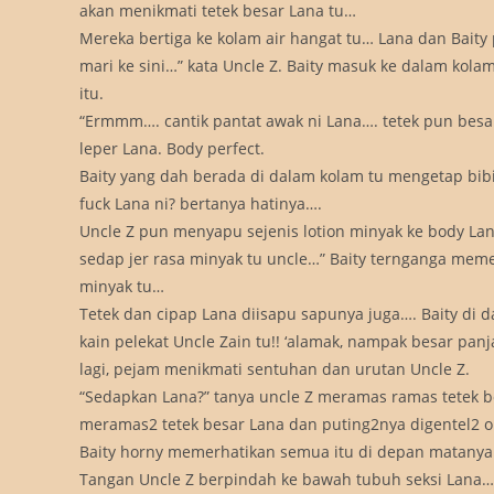
akan menikmati tetek besar Lana tu…
Mereka bertiga ke kolam air hangat tu… Lana dan Bai
mari ke sini…” kata Uncle Z. Baity masuk ke dalam kolam
itu.
“Ermmm…. cantik pantat awak ni Lana…. tetek pun besa
leper Lana. Body perfect.
Baity yang dah berada di dalam kolam tu mengetap bib
fuck Lana ni? bertanya hatinya….
Uncle Z pun menyapu sejenis lotion minyak ke body L
sedap jer rasa minyak tu uncle…” Baity ternganga mem
minyak tu…
Tetek dan cipap Lana diisapu sapunya juga…. Baity di 
kain pelekat Uncle Zain tu!! ‘alamak, nampak besar pan
lagi, pejam menikmati sentuhan dan urutan Uncle Z.
“Sedapkan Lana?” tanya uncle Z meramas ramas tetek be
meramas2 tetek besar Lana dan puting2nya digentel2 ol
Baity horny memerhatikan semua itu di depan matany
Tangan Uncle Z berpindah ke bawah tubuh seksi Lana….