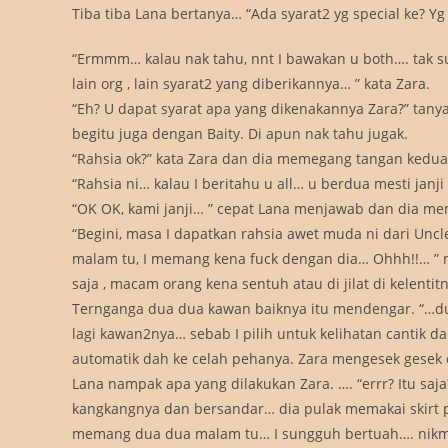
Tiba tiba Lana bertanya… “Ada syarat2 yg special ke? Yg
“Ermmm… kalau nak tahu, nnt I bawakan u both…. tak s
lain org , lain syarat2 yang diberikannya… ” kata Zara.
“Eh? U dapat syarat apa yang dikenakannya Zara?” tany
begitu juga dengan Baity. Di apun nak tahu jugak.
“Rahsia ok?” kata Zara dan dia memegang tangan kedua
“Rahsia ni… kalau I beritahu u all… u berdua mesti janj
“OK OK, kami janji… ” cepat Lana menjawab dan dia m
“Begini, masa I dapatkan rahsia awet muda ni dari Unc
malam tu, I memang kena fuck dengan dia… Ohhh!!… ” 
saja , macam orang kena sentuh atau di jilat di kelenti
Ternganga dua dua kawan baiknya itu mendengar. “…dua
lagi kawan2nya… sebab I pilih untuk kelihatan cantik 
automatik dah ke celah pehanya. Zara mengesek gesek
Lana nampak apa yang dilakukan Zara. …. “errr? Itu sa
kangkangnya dan bersandar… dia pulak memakai skirt 
memang dua dua malam tu… I sungguh bertuah…. nikmat