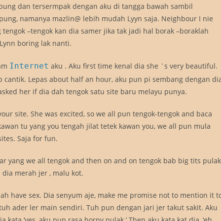
ampung dan tersermpak dengan aku di tangga bawah sambil
ung, namanya mazlin@ lebih mudah Lyyn saja. Neighbour I nie
ng tengok –tengok kan dia samer jika tak jadi hal borak –boraklah
Lynn boring lak nanti.
jam
Internet
aku . Aku first time kenal dia she `s very beautiful.
cantik. Lepas about half an hour, aku pun pi sembang dengan di
 asked her if dia dah tengok satu site baru melayu punya.
our site. She was excited, so we all pun tengok-tengok and baca
kawan tu yang you tengah jilat tetek kawan you, we all pun mula
tes. Saja for fun.
yang we all tengok and then on and on tengok bab big tits pulak
 dia merah jer , malu kot.
ernah have sex. Dia senyum aje, make me promise not to mention it t
tuh ader ler main sendiri. Tuh pun dengan jari jer takut sakit. Aku
a kata ‘yes, aku pun rasa horny pulak.’ Then aku kata kat dia, ‘eh,