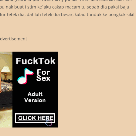
u nak buat I stim ke’ aku cakap macam tu sebab dia pakai baju
lur tetek dia, dahlah tetek dia besar, kalau tunduk ke bongkok sikit
dvertisement