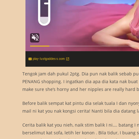
play-lustgoddess.com
Tengok jam dah pukul 2ptg. Dia pun nak balik sebab 
PENANG shopping. I ingatkan dia apa dia kata nak buat ng
make sure she’s horny and her nipples are really hard b
Before balik sempat kat pintu dia selak tuala I dan nyony
mail ni kat you nak kongsi cerita! Nanti bila dia datang la
Cerita balik kat you nieh, naik stim balik I ni…. batang 
berselimut kat sofa, letih ler konon . Bila tidur, I buang