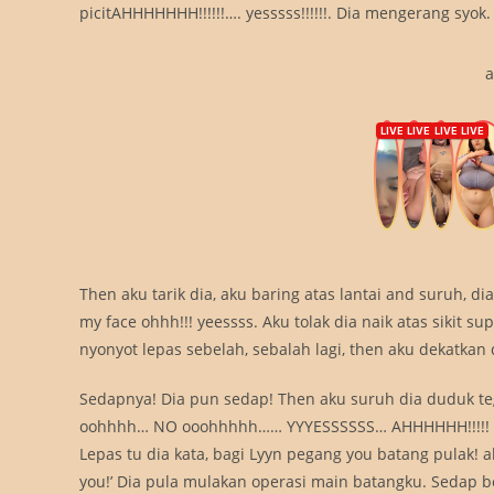
picitAHHHHHHH!!!!!!…. yesssss!!!!!!. Dia mengerang syok.
a
Then aku tarik dia, aku baring atas lantai and suruh, dia
my face ohhh!!! yeessss. Aku tolak dia naik atas sikit su
nyonyot lepas sebelah, sebalah lagi, then aku dekatkan
Sedapnya! Dia pun sedap! Then aku suruh dia duduk teg
oohhhh… NO ooohhhhh…… YYYESSSSSS… AHHHHHH!!!!! Then
Lepas tu dia kata, bagi Lyyn pegang you batang pulak! a
you!’ Dia pula mulakan operasi main batangku. Sedap b