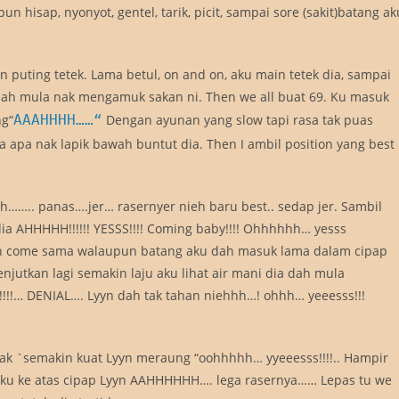
n hisap, nyonyot, gentel, tarik, picit, sampai sore (sakit)batang ak
in puting tetek. Lama betul, on and on, aku main tetek dia, sampai
 dah mula nak mengamuk sakan ni. Then we all buat 69. Ku masuk
ng“
AAAHHHH……“
Dengan ayunan yang slow tapi rasa tak puas
 apa nak lapik bawah buntut dia. Then I ambil position yang best
…….. panas….jer… rasernyer nieh baru best.. sedap jer. Sambil
k dia AHHHHH!!!!!! YESSS!!!! Coming baby!!!! Ohhhhhh… yesss
n come sama walaupun batang aku dah masuk lama dalam cipap
enjutkan lagi semakin laju aku lihat air mani dia dah mula
i!!!!!… DENIAL…. Lyyn dah tak tahan niehhh…! ohhh… yeeesss!!!
ugak `semakin kuat Lyyn meraung “oohhhhh… yyeeesss!!!!.. Hampir
ku ke atas cipap Lyyn AAHHHHHH…. lega rasernya…… Lepas tu we