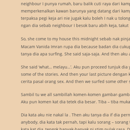
neighbour I punya rumah, baru balik cuti raya dari k
memperkenalkan kawan barunya yang datang dari kamp
terpaksa pegi keja ari nie jugak kalu boleh I nak u tolo
ngan dia sebab neighbour I besok baru abih keja, takut 
So, she come to my house this midnight sebab nak pin
Macam Vanida Imran rupa dia because badan dia cukup 
tanya dia apa surfing. She said saja-saja. And then aku
She said ‘what… melayu…’. Aku pun proceed tunjuk dia y
some of the stories. And then your last picture dengan 
cerita pasal orang sex. And then we surfed some other si
Sambil tu we all sambillah komen-komen gambar-gambar 
Aku pun komen kat dia tetek dia besar. Tiba – tiba muka
Dia kata aku nie nakal la . Then aku tanya dia if dia p
anybody, dia kata tak pernah, tapi kalu sorang – sorang 
kata kat dia, tengok banyak-banyak ni stim pulak rasa. Di