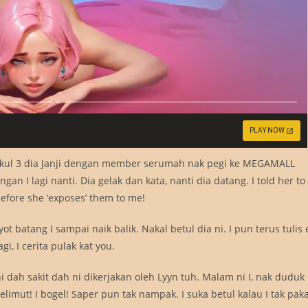
PLAY NOW
pukul 3 dia Janji dengan member serumah nak pegi ke MEGAMALL
an I lagi nanti. Dia gelak dan kata, nanti dia datang. I told her to
efore she ‘exposes’ them to me!
ot batang I sampai naik balik. Nakal betul dia ni. I pun terus tulis 
gi, I cerita pulak kat you.
I ni dah sakit dah ni dikerjakan oleh Lyyn tuh. Malam ni I, nak duduk
 selimut! I bogel! Saper pun tak nampak. I suka betul kalau I tak paka