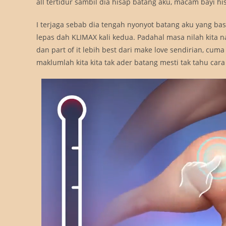
all tertidur sambil dia hisap batang aku, macam bayi hisa
I terjaga sebab dia tengah nyonyot batang aku yang basa
lepas dah KLIMAX kali kedua. Padahal masa nilah kita nak
dan part of it lebih best dari make love sendirian, cuma
maklumlah kita kita tak ader batang mesti tak tahu ca