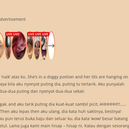
dvertisement
 ‘naik’ atas ku. She’s in a doggy postion and her tits are hanging on
paya bila aku nyonyot puting dia, puting tu tertarik. Aku punyalah
 dua-dua puting dan nyonyot dua-dua sekali.
ak, and aku tarik puting dia kuat-kuat sambil picit, AHHHHH!!!……
 aku lepas then aku ulang, dia kata huh sakitnya, bestnya!
ku pun terus buka baju dan seluar ku, dia kata ‘wow! besar batang
etul. Lama juga kami main hisap – hisap ni. Kalau dengan sesoran