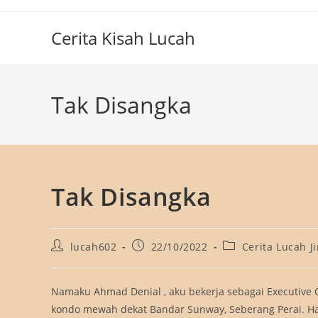
Skip
to
Cerita Kisah Lucah
content
Tak Disangka
Tak Disangka
Post
Post
Post
lucah602
22/10/2022
Cerita Lucah J
author:
published:
category:
Namaku Ahmad Denial , aku bekerja sebagai Executive Q.
kondo mewah dekat Bandar Sunway, Seberang Perai. 