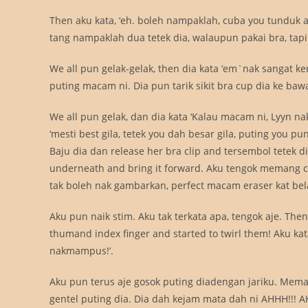
Then aku kata, ‘eh. boleh nampaklah, cuba you tunduk 
tang nampaklah dua tetek dia, walaupun pakai bra, tapi
We all pun gelak-gelak, then dia kata ‘em`nak sangat ker,
puting macam ni. Dia pun tarik sikit bra cup dia ke bawa
We all pun gelak, dan dia kata ‘Kalau macam ni, Lyyn 
‘mesti best gila, tetek you dah besar gila, puting you pu
Baju dia dan release her bra clip and tersembol tetek
underneath and bring it forward. Aku tengok memang ca
tak boleh nak gambarkan, perfect macam eraser kat bel
Aku pun naik stim. Aku tak terkata apa, tengok aje. Then
thumand index finger and started to twirl them! Aku kata 
nakmampus!’.
Aku pun terus aje gosok puting diadengan jariku. Mem
gentel puting dia. Dia dah kejam mata dah ni AHHH!!! 