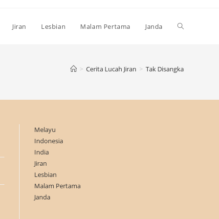
Toggle
Jiran
Lesbian
Malam Pertama
Janda
website
>
Cerita Lucah Jiran
>
Tak Disangka
search
Melayu
Indonesia
India
Jiran
Lesbian
Malam Pertama
Janda