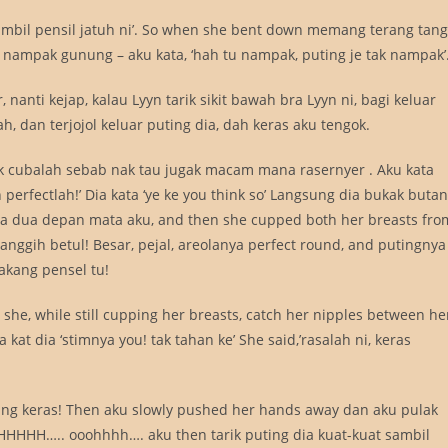
ambil pensil jatuh ni’. So when she bent down memang terang tang
 nampak gunung – aku kata, ‘hah tu nampak, puting je tak nampak’
 nanti kejap, kalau Lyyn tarik sikit bawah bra Lyyn ni, bagi keluar
h, dan terjojol keluar puting dia, dah keras aku tengok.
nak cubalah sebab nak tau jugak macam mana rasernyer . Aku kata
n perfectlah!’ Dia kata ‘ye ke you think so’ Langsung dia bukak buta
 dia dua depan mata aku, and then she cupped both her breasts fro
nggih betul! Besar, pejal, areolanya perfect round, and putingnya
akang pensel tu!
 she, while still cupping her breasts, catch her nipples between he
kat dia ‘stimnya you! tak tahan ke’ She said,’rasalah ni, keras
ang keras! Then aku slowly pushed her hands away dan aku pulak
AHHHHH….. ooohhhh…. aku then tarik puting dia kuat-kuat sambil