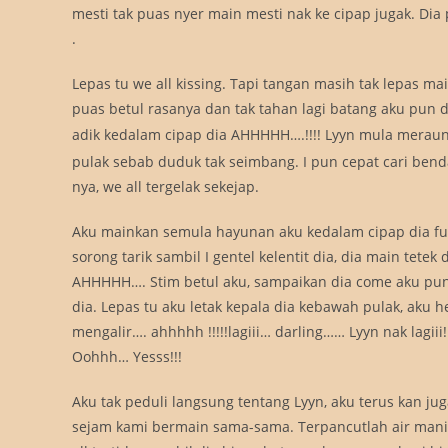
mesti tak puas nyer main mesti nak ke cipap jugak. Dia pu
.
Lepas tu we all kissing. Tapi tangan masih tak lepas ma
puas betul rasanya dan tak tahan lagi batang aku pun
adik kedalam cipap dia AHHHHH….!!!! Lyyn mula merau
pulak sebab duduk tak seimbang. I pun cepat cari benda
nya, we all tergelak sekejap.
Aku mainkan semula hayunan aku kedalam cipap dia fuh
sorong tarik sambil I gentel kelentit dia, dia main tete
AHHHHH…. Stim betul aku, sampaikan dia come aku pu
dia. Lepas tu aku letak kepala dia kebawah pulak, aku h
mengalir…. ahhhhh !!!!!lagiii… darling…… Lyyn nak lagii
Oohhh… Yesss!!!
Aku tak peduli langsung tentang Lyyn, aku terus kan j
sejam kami bermain sama-sama. Terpancutlah air mani