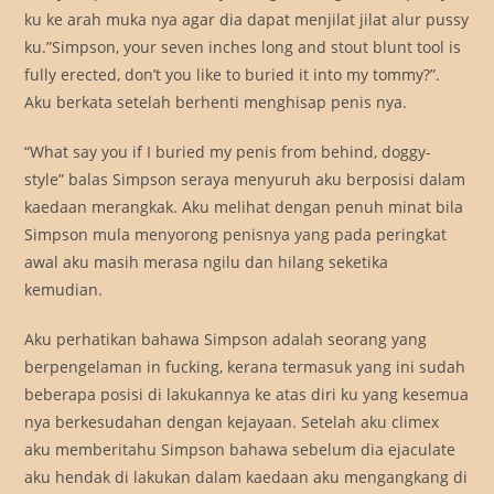
ku ke arah muka nya agar dia dapat menjilat jilat alur pussy
ku.”Simpson, your seven inches long and stout blunt tool is
fully erected, don’t you like to buried it into my tommy?”.
Aku berkata setelah berhenti menghisap penis nya.
“What say you if I buried my penis from behind, doggy-
style” balas Simpson seraya menyuruh aku berposisi dalam
kaedaan merangkak. Aku melihat dengan penuh minat bila
Simpson mula menyorong penisnya yang pada peringkat
awal aku masih merasa ngilu dan hilang seketika
kemudian.
Aku perhatikan bahawa Simpson adalah seorang yang
berpengelaman in fucking, kerana termasuk yang ini sudah
beberapa posisi di lakukannya ke atas diri ku yang kesemua
nya berkesudahan dengan kejayaan. Setelah aku climex
aku memberitahu Simpson bahawa sebelum dia ejaculate
aku hendak di lakukan dalam kaedaan aku mengangkang di