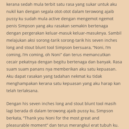
kerana sedah mula terbit satu rasa yang sukar untuk aku
nukil kan dengan segala otot-otot dalam terowong ajaib
pussy ku sudah mula active dengan mengemot ngemot
penis Simpson yang aku rasakan semakin bertenaga
dengan pergerakan keluar-masuk keluar-masuknya. Sambil
melajukan aksi sorong-tarik sorong-tarik his seven inches
long and stout blunt tool Simpson bersuara, “Noni, I’m
coming, I’m coming, oh Noni” dan terus memancutkan
cecair pekatnya dengan begitu bertenaga dan banyak. Rasa
suam suam panans nya memberikan aku satu kepuasan.
Aku dapat rasakan yang tadahan nekmat ku tidak
menghampakan kerana satu kepuasan yang aku harap kan
telah terlaksana.
Dengan his seven inches long and stout blunt tool masih
lagi berada di dalam terowong ajaib pussy ku, Simpson
berkata, “Thank you Noni for the most great and
pleasurable moment” dan terus merangkul erat tubuh ku.