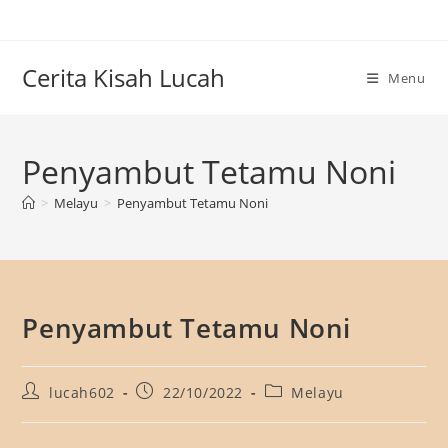
Skip
to
content
Cerita Kisah Lucah
Menu
Penyambut Tetamu Noni
>
Melayu
>
Penyambut Tetamu Noni
Penyambut Tetamu Noni
Post
Post
Post
lucah602
22/10/2022
Melayu
author:
published:
category: