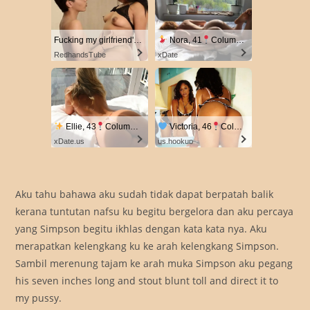
Fucking my girlfriend's hot mommy by mistake
Nora, 41
Columbus
RedhandsTube
xDate
Ellie, 43
Columbus
Victoria, 46
Columbus
xDate.us
us.hookup
Aku tahu bahawa aku sudah tidak dapat berpatah balik
kerana tuntutan nafsu ku begitu bergelora dan aku percaya
yang Simpson begitu ikhlas dengan kata kata nya. Aku
merapatkan kelengkang ku ke arah kelengkang Simpson.
Sambil merenung tajam ke arah muka Simpson aku pegang
his seven inches long and stout blunt toll and direct it to
my pussy.