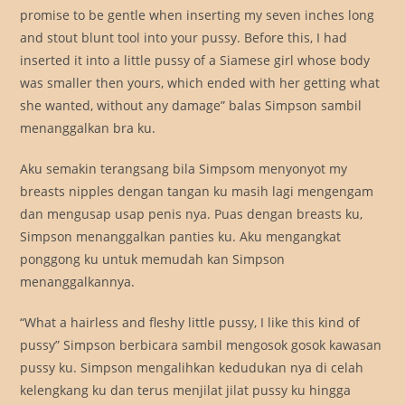
promise to be gentle when inserting my seven inches long
and stout blunt tool into your pussy. Before this, I had
inserted it into a little pussy of a Siamese girl whose body
was smaller then yours, which ended with her getting what
she wanted, without any damage” balas Simpson sambil
menanggalkan bra ku.
Aku semakin terangsang bila Simpsom menyonyot my
breasts nipples dengan tangan ku masih lagi mengengam
dan mengusap usap penis nya. Puas dengan breasts ku,
Simpson menanggalkan panties ku. Aku mengangkat
ponggong ku untuk memudah kan Simpson
menanggalkannya.
“What a hairless and fleshy little pussy, I like this kind of
pussy” Simpson berbicara sambil mengosok gosok kawasan
pussy ku. Simpson mengalihkan kedudukan nya di celah
kelengkang ku dan terus menjilat jilat pussy ku hingga