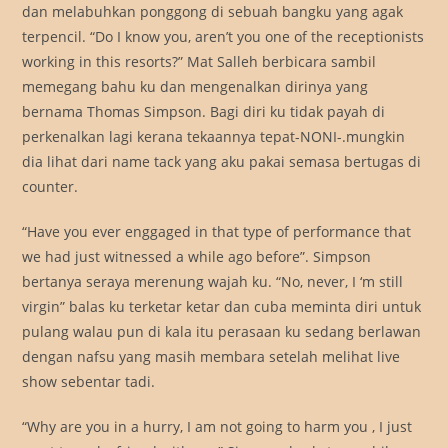
dan melabuhkan ponggong di sebuah bangku yang agak
terpencil. “Do I know you, aren’t you one of the receptionists
working in this resorts?” Mat Salleh berbicara sambil
memegang bahu ku dan mengenalkan dirinya yang
bernama Thomas Simpson. Bagi diri ku tidak payah di
perkenalkan lagi kerana tekaannya tepat-NONI-.mungkin
dia lihat dari name tack yang aku pakai semasa bertugas di
counter.
“Have you ever enggaged in that type of performance that
we had just witnessed a while ago before”. Simpson
bertanya seraya merenung wajah ku. “No, never, I ‘m still
virgin” balas ku terketar ketar dan cuba meminta diri untuk
pulang walau pun di kala itu perasaan ku sedang berlawan
dengan nafsu yang masih membara setelah melihat live
show sebentar tadi.
“Why are you in a hurry, I am not going to harm you , I just