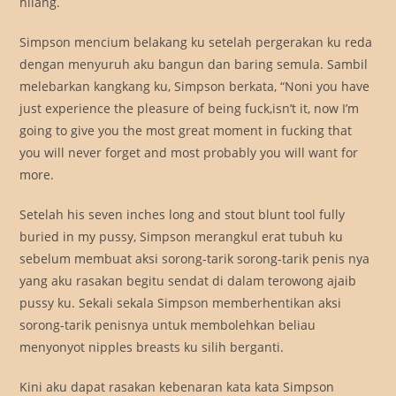
hilang.
Simpson mencium belakang ku setelah pergerakan ku reda
dengan menyuruh aku bangun dan baring semula. Sambil
melebarkan kangkang ku, Simpson berkata, “Noni you have
just experience the pleasure of being fuck,isn’t it, now I’m
going to give you the most great moment in fucking that
you will never forget and most probably you will want for
more.
Setelah his seven inches long and stout blunt tool fully
buried in my pussy, Simpson merangkul erat tubuh ku
sebelum membuat aksi sorong-tarik sorong-tarik penis nya
yang aku rasakan begitu sendat di dalam terowong ajaib
pussy ku. Sekali sekala Simpson memberhentikan aksi
sorong-tarik penisnya untuk membolehkan beliau
menyonyot nipples breasts ku silih berganti.
Kini aku dapat rasakan kebenaran kata kata Simpson