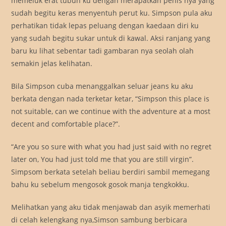
memeluk erat tubuh ku dengan merapatkan penis nya yang
sudah begitu keras menyentuh perut ku. Simpson pula aku
perhatikan tidak lepas peluang dengan kaedaan diri ku
yang sudah begitu sukar untuk di kawal. Aksi ranjang yang
baru ku lihat sebentar tadi gambaran nya seolah olah
semakin jelas kelihatan.
Bila Simpson cuba menanggalkan seluar jeans ku aku
berkata dengan nada terketar ketar, “Simpson this place is
not suitable, can we continue with the adventure at a most
decent and comfortable place?”.
“Are you so sure with what you had just said with no regret
later on, You had just told me that you are still virgin”.
Simpsom berkata setelah beliau berdiri sambil memegang
bahu ku sebelum mengosok gosok manja tengkokku.
Melihatkan yang aku tidak menjawab dan asyik memerhati
di celah kelengkang nya,Simson sambung berbicara