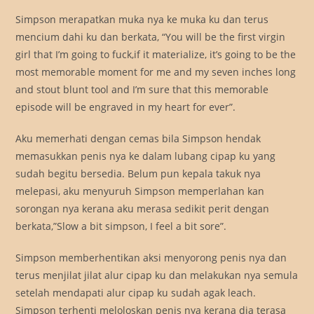
Simpson merapatkan muka nya ke muka ku dan terus
mencium dahi ku dan berkata, “You will be the first virgin
girl that I’m going to fuck,if it materialize, it’s going to be the
most memorable moment for me and my seven inches long
and stout blunt tool and I’m sure that this memorable
episode will be engraved in my heart for ever”.
Aku memerhati dengan cemas bila Simpson hendak
memasukkan penis nya ke dalam lubang cipap ku yang
sudah begitu bersedia. Belum pun kepala takuk nya
melepasi, aku menyuruh Simpson memperlahan kan
sorongan nya kerana aku merasa sedikit perit dengan
berkata,”Slow a bit simpson, I feel a bit sore”.
Simpson memberhentikan aksi menyorong penis nya dan
terus menjilat jilat alur cipap ku dan melakukan nya semula
setelah mendapati alur cipap ku sudah agak leach.
Simpson terhenti meloloskan penis nya kerana dia terasa