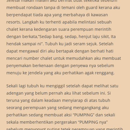
Selesai makan malam aku berihat buat seketika sebelum
membuat rondaan tanpa di temani oleh guard kerana aku
berpendapat tiada apa yang merbahaya di kawasan
resorts. Langkah ku terhenti apabila melintasi sebuah
chalet kerana kedengaran suara perempuan merintih
dengan berkata,”Sedap bang, sedap, henjut laju sikit, Ita
hendak sampai ni”. Tubuh ku jadi seram sejuk. Setelah
dapat mengawal diri aku bertapak dengan berhati hati
mencari number chalet untuk memudahkan aku membuat
penyemakan berkenaan dengan penyewa nya sebelum
menuju ke jendela yang aku perhatikan agak renggang.
Sekali lagi tubuh ku mengiggil setelah dapat melihat satu
adengan yang belum pernah aku lihat sebelum ini. Si
teruna yang dalam keadaan menyiarap di atas tubuh
seorang perempuan yang sedang mengangkang aku
perhatikan sedang membuat aksi “PUMPING” dan sekali
sekala memberhentikan pergerakan “PUMPING nya”
sebelum menyonyot puting tetek perempuan yang merintih