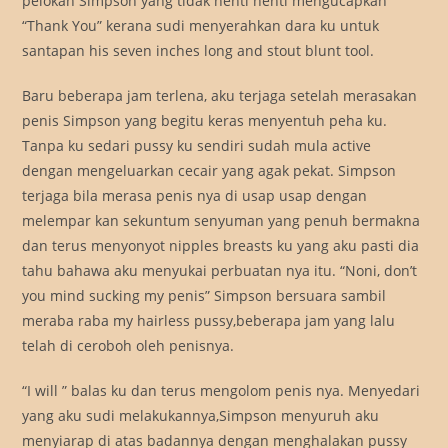
pelokan Simpson yang tidak henti henti mengucapkan
“Thank You” kerana sudi menyerahkan dara ku untuk
santapan his seven inches long and stout blunt tool.
Baru beberapa jam terlena, aku terjaga setelah merasakan
penis Simpson yang begitu keras menyentuh peha ku.
Tanpa ku sedari pussy ku sendiri sudah mula active
dengan mengeluarkan cecair yang agak pekat. Simpson
terjaga bila merasa penis nya di usap usap dengan
melempar kan sekuntum senyuman yang penuh bermakna
dan terus menyonyot nipples breasts ku yang aku pasti dia
tahu bahawa aku menyukai perbuatan nya itu. “Noni, don’t
you mind sucking my penis” Simpson bersuara sambil
meraba raba my hairless pussy,beberapa jam yang lalu
telah di ceroboh oleh penisnya.
“I will ” balas ku dan terus mengolom penis nya. Menyedari
yang aku sudi melakukannya,Simpson menyuruh aku
menyiarap di atas badannya dengan menghalakan pussy