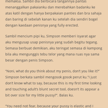
memaksa. Sambil dia berbicara tangannya pantas
menanggalkan pakaianku dan merebahkan badanku ke
atas katil dengan hanya berpakaian panties dan bra sahaja
dan baring di sebelah kanan ku setelah dia sendiri bogel
dengan kaedaan penisnya yang fully erected.
Sambil mencium pipi ku, Simpson memberi isyarat agar
aku mengusap usap penisnya yang sudah begitu tegang.
Semasa berbuat demikian, aku teringat semasa di kampong
bila aku mengunggis tebu telor yang mana ruas nya sama
besar dengan penis Simpson.
“Noni, what do you think about my penis, don’t you like it?”
Simpson berkata sambil mengosok gosok perut ku.”I just
don’t know what to say, because this is my first time looking
and touching adult’s blunt secret tool, doesn’t its appear a
bit over size for my little pussy?”. Balas ku.
“You need not fear, because your pussy is elastic and I