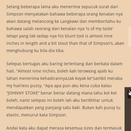
Selang beberapa lama aku menerima sepucuk surat dari
Simpson menyatakan bahawa beberapa orang kenalan nya
akan datang melancong ke Langkawi dan memberitahu ku
bahawa salah seorang dari kenalan nya ‘is of my taste’
tetapi yang tak sedap nya his blunt tool is almost nine
inches in length and a bit stout than that of Simpson’s, akan
menghubung ku bila dia tiba.
Selepas bertugas aku baring terlentang dan berkata dalam
hati. “Almost nine inches, boleh kah terowong ajaib ku
tahan menerima kehadirannya,tak koyak ke”sambil meraba
my hairless pussy. “Apa apa pun aku kena cuba kalau
“JOHNNY STOKE” benar benar datang mana tahu kot kot
boleh, nanti selepas ini boleh lah aku berikhtiar untuk
mendapatkan yang panjang satu kaki. Bukan kah pussy tu
elastic, menurut kata Simpson.
Andai kata aku dapat merasa kesemua sizes dan termasuk