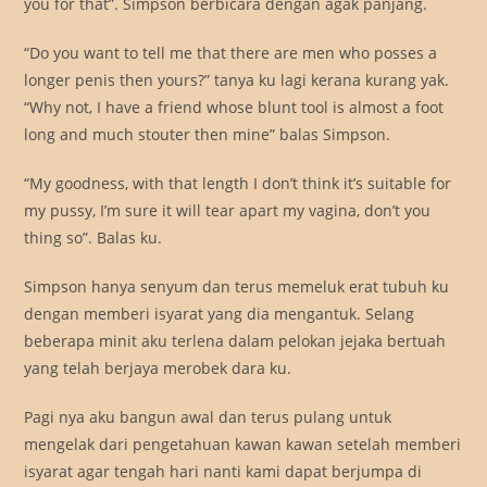
you for that”. Simpson berbicara dengan agak panjang.
“Do you want to tell me that there are men who posses a
longer penis then yours?” tanya ku lagi kerana kurang yak.
“Why not, I have a friend whose blunt tool is almost a foot
long and much stouter then mine” balas Simpson.
“My goodness, with that length I don’t think it’s suitable for
my pussy, I’m sure it will tear apart my vagina, don’t you
thing so”. Balas ku.
Simpson hanya senyum dan terus memeluk erat tubuh ku
dengan memberi isyarat yang dia mengantuk. Selang
beberapa minit aku terlena dalam pelokan jejaka bertuah
yang telah berjaya merobek dara ku.
Pagi nya aku bangun awal dan terus pulang untuk
mengelak dari pengetahuan kawan kawan setelah memberi
isyarat agar tengah hari nanti kami dapat berjumpa di