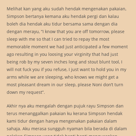
Melihat kan yang aku sudah hendak mengenakan pakaian,
Simpson bertanya kemana aku hendak pergi dan kalau
boleh dia hendak aku tidur bersama sama dengan dia
dengan merayu, “I know that you are off tomorrow, please
sleep with me so that I can tried to repay the most
memorable moment we had just anticipated a few moment
ago resulting in you loosing your virginity that had just
being rob by my seven inches long and stout blunt tool, I
will not fuck you if you refuse, I just want to hold you in my
arms while we are sleeping, who knows we might get a
most pleasant dream in our sleep, please Noni don’t turn
down my request”.
Akhir nya aku mengalah dengan pujuk rayu Simpson dan
terus menanggalkan pakaian ku kerana Simpson hendak
kami tidur dengan hanya mengenakan pakaian dalam
sahaja. Aku merasa sungguh nyaman bila berada di dalam