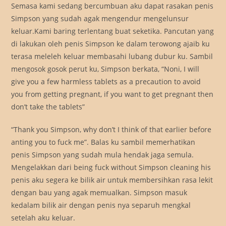
Semasa kami sedang bercumbuan aku dapat rasakan penis
Simpson yang sudah agak mengendur mengelunsur
keluar.Kami baring terlentang buat seketika. Pancutan yang
di lakukan oleh penis Simpson ke dalam terowong ajaib ku
terasa meleleh keluar membasahi lubang dubur ku. Sambil
mengosok gosok perut ku, Simpson berkata, “Noni, I will
give you a few harmless tablets as a precaution to avoid
you from getting pregnant, if you want to get pregnant then
don’t take the tablets”
“Thank you Simpson, why don’t I think of that earlier before
anting you to fuck me”. Balas ku sambil memerhatikan
penis Simpson yang sudah mula hendak jaga semula.
Mengelakkan dari being fuck without Simpson cleaning his
penis aku segera ke bilik air untuk membersihkan rasa lekit
dengan bau yang agak memualkan. Simpson masuk
kedalam bilik air dengan penis nya separuh mengkal
setelah aku keluar.