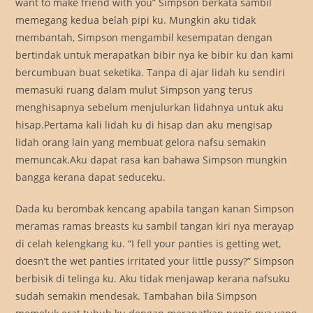
want to make friend with you” Simpson berkata sambil
memegang kedua belah pipi ku. Mungkin aku tidak
membantah, Simpson mengambil kesempatan dengan
bertindak untuk merapatkan bibir nya ke bibir ku dan kami
bercumbuan buat seketika. Tanpa di ajar lidah ku sendiri
memasuki ruang dalam mulut Simpson yang terus
menghisapnya sebelum menjulurkan lidahnya untuk aku
hisap.Pertama kali lidah ku di hisap dan aku mengisap
lidah orang lain yang membuat gelora nafsu semakin
memuncak.Aku dapat rasa kan bahawa Simpson mungkin
bangga kerana dapat seduceku.
Dada ku berombak kencang apabila tangan kanan Simpson
meramas ramas breasts ku sambil tangan kiri nya merayap
di celah kelengkang ku. “I fell your panties is getting wet,
doesn’t the wet panties irritated your little pussy?” Simpson
berbisik di telinga ku. Aku tidak menjawap kerana nafsuku
sudah semakin mendesak. Tambahan bila Simpson