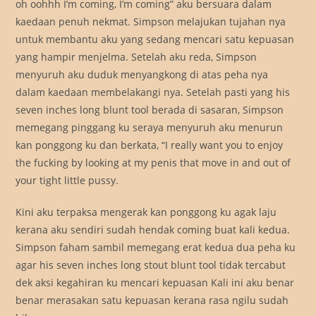
oh oohhh I’m coming, I’m coming” aku bersuara dalam
kaedaan penuh nekmat. Simpson melajukan tujahan nya
untuk membantu aku yang sedang mencari satu kepuasan
yang hampir menjelma. Setelah aku reda, Simpson
menyuruh aku duduk menyangkong di atas peha nya
dalam kaedaan membelakangi nya. Setelah pasti yang his
seven inches long blunt tool berada di sasaran, Simpson
memegang pinggang ku seraya menyuruh aku menurun
kan ponggong ku dan berkata, “I really want you to enjoy
the fucking by looking at my penis that move in and out of
your tight little pussy.
Kini aku terpaksa mengerak kan ponggong ku agak laju
kerana aku sendiri sudah hendak coming buat kali kedua.
Simpson faham sambil memegang erat kedua dua peha ku
agar his seven inches long stout blunt tool tidak tercabut
dek aksi kegahiran ku mencari kepuasan Kali ini aku benar
benar merasakan satu kepuasan kerana rasa ngilu sudah