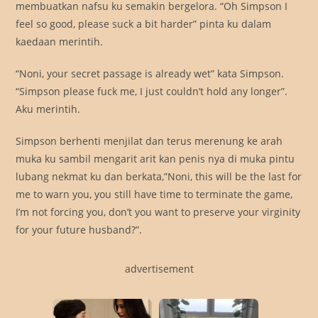
membuatkan nafsu ku semakin bergelora. “Oh Simpson I
feel so good, please suck a bit harder” pinta ku dalam
kaedaan merintih.
“Noni, your secret passage is already wet” kata Simpson.
“Simpson please fuck me, I just couldn’t hold any longer”.
Aku merintih.
Simpson berhenti menjilat dan terus merenung ke arah
muka ku sambil mengarit arit kan penis nya di muka pintu
lubang nekmat ku dan berkata,”Noni, this will be the last for
me to warn you, you still have time to terminate the game,
I’m not forcing you, don’t you want to preserve your virginity
for your future husband?”.
advertisement