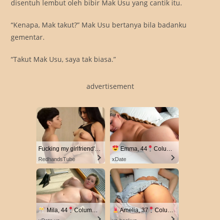
disentuh lembut oleh bibir Mak Usu yang cantik itu.
“Kenapa, Mak takut?” Mak Usu bertanya bila badanku
gementar.
“Takut Mak Usu, saya tak biasa.”
advertisement
Fucking my girlfriend's hot mommy by mistake
Emma, 44
Columbus
RedhandsTube
xDate
Mila, 44
Columbus
Amelia, 37
Columbus