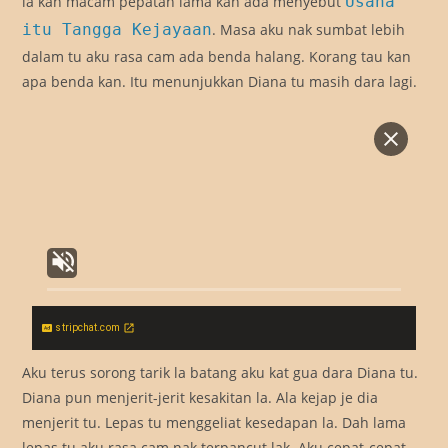
la kan macam pepatah lama kan ada menyebut
Usaha
itu Tangga Kejayaan
. Masa aku nak sumbat lebih
dalam tu aku rasa cam ada benda halang. Korang tau kan
apa benda kan. Itu menunjukkan Diana tu masih dara lagi.
stripchat.com
Aku terus sorong tarik la batang aku kat gua dara Diana tu.
Diana pun menjerit-jerit kesakitan la. Ala kejap je dia
menjerit tu. Lepas tu menggeliat kesedapan la. Dah lama
lepas tu aku rasa cam nak terpancut lak. Aku cepat-cepat