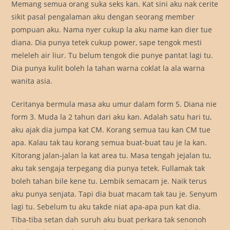
Memang semua orang suka seks kan. Kat sini aku nak cerite
sikit pasal pengalaman aku dengan seorang member
pompuan aku. Nama nyer cukup la aku name kan dier tue
diana. Dia punya tetek cukup power, sape tengok mesti
meleleh air liur. Tu belum tengok die punye pantat lagi tu.
Dia punya kulit boleh la tahan warna coklat la ala warna
wanita asia.
Ceritanya bermula masa aku umur dalam form 5. Diana nie
form 3. Muda la 2 tahun dari aku kan. Adalah satu hari tu,
aku ajak dia jumpa kat CM. Korang semua tau kan CM tue
apa. Kalau tak tau korang semua buat-buat tau je la kan.
Kitorang jalan-jalan la kat area tu. Masa tengah jejalan tu,
aku tak sengaja terpegang dia punya tetek. Fullamak tak
boleh tahan bile kene tu. Lembik semacam je. Naik terus
aku punya senjata. Tapi dia buat macam tak tau je. Senyum
lagi tu. Sebelum tu aku takde niat apa-apa pun kat dia.
Tiba-tiba setan dah suruh aku buat perkara tak senonoh