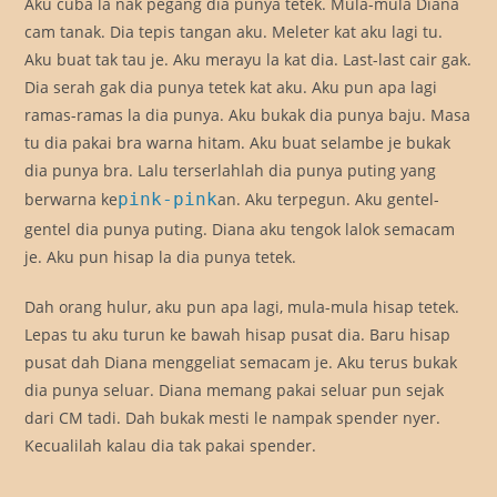
Aku cuba la nak pegang dia punya tetek. Mula-mula Diana
cam tanak. Dia tepis tangan aku. Meleter kat aku lagi tu.
Aku buat tak tau je. Aku merayu la kat dia. Last-last cair gak.
Dia serah gak dia punya tetek kat aku. Aku pun apa lagi
ramas-ramas la dia punya. Aku bukak dia punya baju. Masa
tu dia pakai bra warna hitam. Aku buat selambe je bukak
dia punya bra. Lalu terserlahlah dia punya puting yang
berwarna ke
pink-pink
an. Aku terpegun. Aku gentel-
gentel dia punya puting. Diana aku tengok lalok semacam
je. Aku pun hisap la dia punya tetek.
Dah orang hulur, aku pun apa lagi, mula-mula hisap tetek.
Lepas tu aku turun ke bawah hisap pusat dia. Baru hisap
pusat dah Diana menggeliat semacam je. Aku terus bukak
dia punya seluar. Diana memang pakai seluar pun sejak
dari CM tadi. Dah bukak mesti le nampak spender nyer.
Kecualilah kalau dia tak pakai spender.