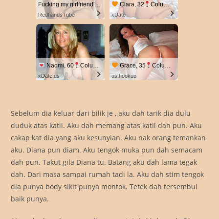
Fucking my girlfriend's hot mommy by mistake
Clara, 32
Columbus
RedhandsTube
xDate
Naomi, 60
Columbus
Grace, 35
Columbus
xDate.us
us.hookup
Sebelum dia keluar dari bilik je , aku dah tarik dia dulu
duduk atas katil. Aku dah memang atas katil dah pun. Aku
cakap kat dia yang aku kesunyian. Aku nak orang temankan
aku. Diana pun diam. Aku tengok muka pun dah semacam
dah pun. Takut gila Diana tu. Batang aku dah lama tegak
dah. Dari masa sampai rumah tadi la. Aku dah stim tengok
dia punya body sikit punya montok. Tetek dah tersembul
baik punya.