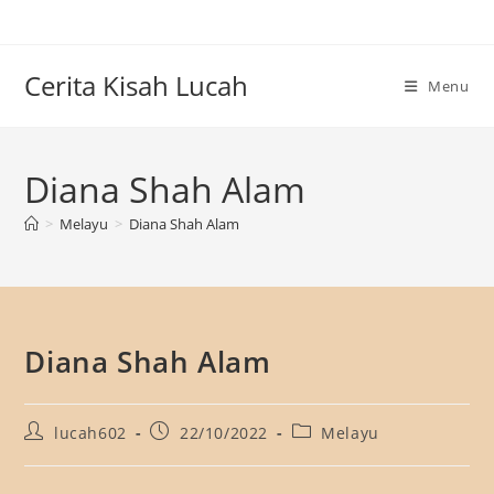
Skip
to
content
Cerita Kisah Lucah
Menu
Diana Shah Alam
>
Melayu
>
Diana Shah Alam
Diana Shah Alam
Post
Post
Post
lucah602
22/10/2022
Melayu
author:
published:
category: