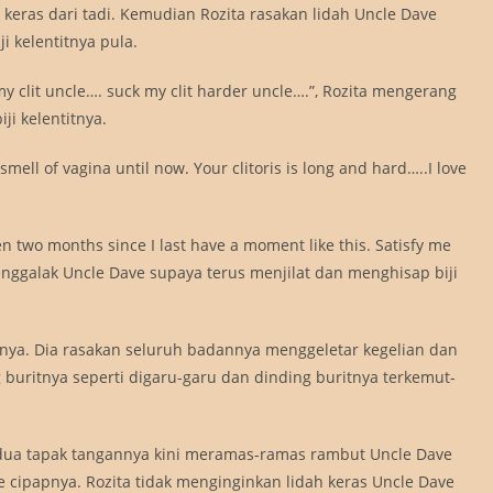
eras dari tadi. Kemudian Rozita rasakan lidah Uncle Dave
i kelentitnya pula.
my clit uncle…. suck my clit harder uncle….”, Rozita mengerang
ji kelentitnya.
mell of vagina until now. Your clitoris is long and hard…..I love
en two months since I last have a moment like this. Satisfy me
nggalak Uncle Dave supaya terus menjilat dan menghisap biji
inya. Dia rasakan seluruh badannya menggeletar kegelian dan
uritnya seperti digaru-garu dan dinding buritnya terkemut-
-dua tapak tangannya kini meramas-ramas rambut Uncle Dave
ke cipapnya. Rozita tidak menginginkan lidah keras Uncle Dave