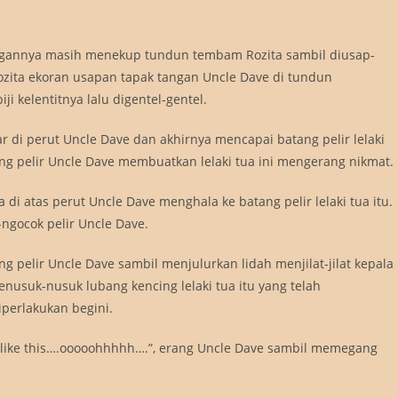
Tangannya masih menekup tundun tembam Rozita sambil diusap-
ozita ekoran usapan tapak tangan Uncle Dave di tundun
ji kelentitnya lalu digentel-gentel.
 di perut Uncle Dave dan akhirnya mencapai batang pelir lelaki
ang pelir Uncle Dave membuatkan lelaki tua ini mengerang nikmat.
i atas perut Uncle Dave menghala ke batang pelir lelaki tua itu.
ngocok pelir Uncle Dave.
 pelir Uncle Dave sambil menjulurkan lidah menjilat-jilat kepala
enusuk-nusuk lubang kencing lelaki tua itu yang telah
iperlakukan begini.
felt like this….ooooohhhhh….”, erang Uncle Dave sambil memegang