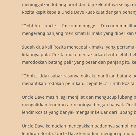
meninggalkan lubang burit dan biji kelentitnya selagi d
Rozita kepit kepala Uncle Dave kuat-kuat dengan pehan
“Oohhhh….uncle…..I’m cumminnggg…. I’m cuummmiii
mengerang panjang menikmati klimaks yang diberikan 
Sudah dua kali Rozita mencapai klimaks; yang pertama 
lidahnya pula. Rozita mula mentaksirkan tentu lebih he
merodokkan batang pelir yang besar dan panjang itu ke
“Ohhh… tidak sabar rasanya nak aku nantikan batang p
menantikan rodokan pelir kau…cepat le…”, rintih Rozita 
Uncle Dave masih lagi menjilat dan mengucup lubang 
mengalirkan lendiran air maninya dengan banyak. Rozi
lendir Rozita yang banyak mengalir keluar dari lubang 
Uncle Dave kemudian menegakkan badannya sambil men
lendiran Rozita. Uncle Dave kemudian mengucup mulut