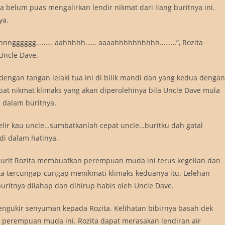
ia belum puas mengalirkan lendir nikmat dari liang buritnya ini.
ya.
innnngggggg……… aahhhhh…… aaaahhhhhhhhhh………”, Rozita
Uncle Dave.
dengan tangan lelaki tua ini di bilik mandi dan yang kedua dengan
bat nikmat klimaks yang akan diperolehinya bila Uncle Dave mula
 dalam buritnya.
elir kau uncle…sumbatkanlah cepat uncle…buritku dah gatal
di dalam hatinya.
burit Rozita membuatkan perempuan muda ini terus kegelian dan
ta tercungap-cungap menikmati klimaks keduanya itu. Lelehan
buritnya dilahap dan dihirup habis oleh Uncle Dave.
gukir senyuman kepada Rozita. Kelihatan bibirnya basah dek
 perempuan muda ini. Rozita dapat merasakan lendiran air