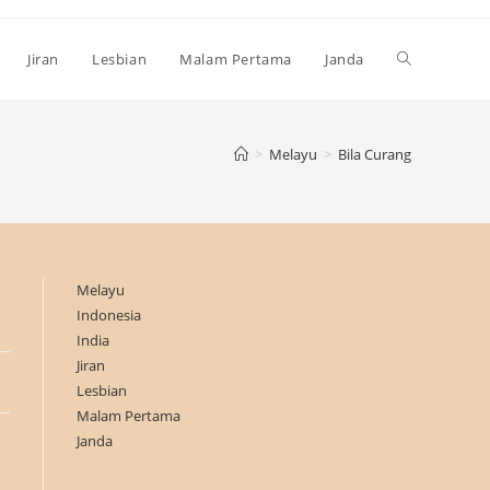
Toggle
Jiran
Lesbian
Malam Pertama
Janda
website
>
Melayu
>
Bila Curang
search
Melayu
Indonesia
India
Jiran
Lesbian
Malam Pertama
Janda