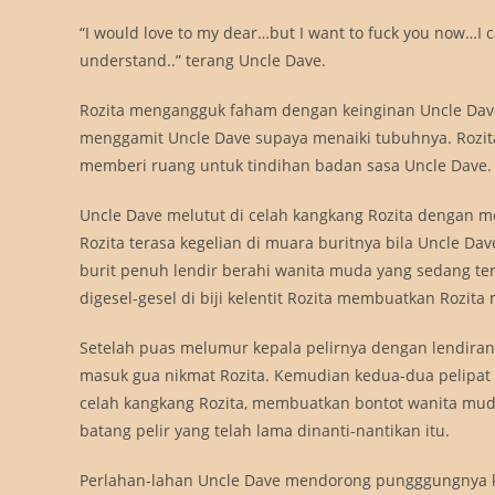
“I would love to my dear…but I want to fuck you now…I can
understand..” terang Uncle Dave.
Rozita mengangguk faham dengan keinginan Uncle Dave. D
menggamit Uncle Dave supaya menaiki tubuhnya. Rozi
memberi ruang untuk tindihan badan sasa Uncle Dave.
Uncle Dave melutut di celah kangkang Rozita dengan m
Rozita terasa kegelian di muara buritnya bila Uncle Da
burit penuh lendir berahi wanita muda yang sedang terb
digesel-gesel di biji kelentit Rozita membuatkan Rozit
Setelah puas melumur kepala pelirnya dengan lendiran b
masuk gua nikmat Rozita. Kemudian kedua-dua pelipat k
celah kangkang Rozita, membuatkan bontot wanita mud
batang pelir yang telah lama dinanti-nantikan itu.
Perlahan-lahan Uncle Dave mendorong pungggungnya ke