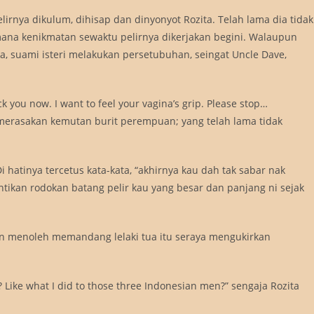
rnya dikulum, dihisap dan dinyonyot Rozita. Telah lama dia tidak
mana kenikmatan sewaktu pelirnya dikerjakan begini. Walaupun
, suami isteri melakukan persetubuhan, seingat Uncle Dave,
k you now. I want to feel your vagina’s grip. Please stop…
 merasakan kemutan burit perempuan; yang telah lama tidak
 hatinya tercetus kata-kata, “akhirnya kau dah tak sabar nak
tikan rodokan batang pelir kau yang besar dan panjang ni sejak
an menoleh memandang lelaki tua itu seraya mengukirkan
 Like what I did to those three Indonesian men?” sengaja Rozita