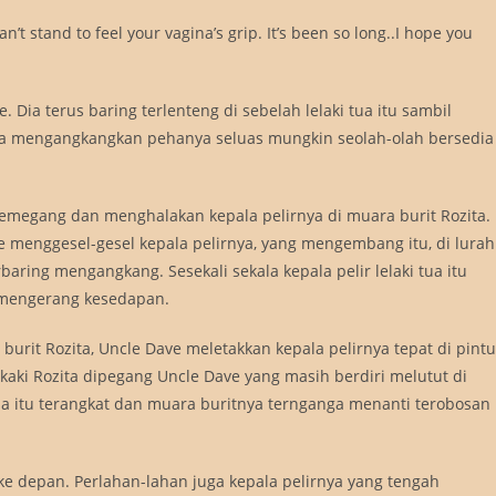
’t stand to feel your vagina’s grip. It’s been so long..I hope you
ia terus baring terlenteng di sebelah lelaki tua itu sambil
ta mengangkangkan pehanya seluas mungkin seolah-olah bersedia
emegang dan menghalakan kepala pelirnya di muara burit Rozita.
ve menggesel-gesel kepala pelirnya, yang mengembang itu, di lurah
aring mengangkang. Sesekali sekala kepala pelir lelaki tua itu
a mengerang kesedapan.
urit Rozita, Uncle Dave meletakkan kepala pelirnya tepat di pintu
aki Rozita dipegang Uncle Dave yang masih berdiri melutut di
a itu terangkat dan muara buritnya ternganga menanti terobosan
 depan. Perlahan-lahan juga kepala pelirnya yang tengah