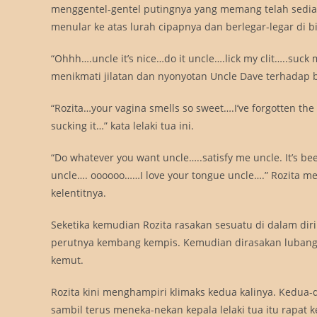
menggentel-gentel putingnya yang memang telah sedia k
menular ke atas lurah cipapnya dan berlegar-legar di bij
“Ohhh….uncle it’s nice…do it uncle….lick my clit…..suck 
menikmati jilatan dan nyonyotan Uncle Dave terhadap bi
“Rozita…your vagina smells so sweet….I’ve forgotten the s
sucking it…” kata lelaki tua ini.
“Do whatever you want uncle…..satisfy me uncle. It’s be
uncle…. oooooo……I love your tongue uncle….” Rozita me
kelentitnya.
Seketika kemudian Rozita rasakan sesuatu di dalam dir
perutnya kembang kempis. Kemudian dirasakan lubang b
kemut.
Rozita kini menghampiri klimaks kedua kalinya. Kedua
sambil terus meneka-nekan kepala lelaki tua itu rapat 