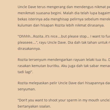
Uncle Dave terus mengerang dan mendengus nikmat peli
menikmati suasana begini. Malah dia telah lupa bagai
bekas isterinya ada menghisap pelirnya sebelum mereka
kuluman dan hisapan Rozita lebih nikmat dirasanya.
“Ohhhh…Rozita..it’s nice….but please stop… I want to fuc
pleaseee….”, rayu Uncle Dave. Dia dah tak tahan untuk
dirasakannya.
Rozita tersenyum mendengarkan rayuan lelaki tua itu. Di
rasakan kemutan buritku. Aku juga dah tak sabar menan
tadi lagi”.
Rozita melepaskan pelir Uncle Dave dari hisapannya d
senyuman.
“Don’t you want to shoot your sperm in my mouth uncle?
bertanyakan soalan.