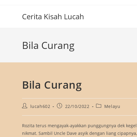
Skip
to
Cerita Kisah Lucah
content
Bila Curang
Bila Curang
Post
Post
Post
lucah602
22/10/2022
Melayu
author:
published:
category:
Rozita terus mengayak-ayakkan punggungnya dek kege
nikmat. Sambil Uncle Dave asyik dengan liang cipapnya