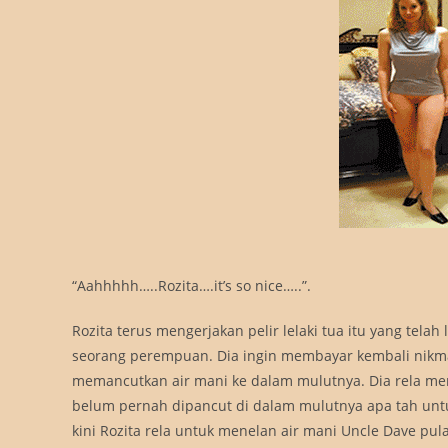
“Aahhhhh…..Rozita….it’s so nice…..”.
Rozita terus mengerjakan pelir lelaki tua itu yang tel
seorang perempuan. Dia ingin membayar kembali nikmat 
memancutkan air mani ke dalam mulutnya. Dia rela mene
belum pernah dipancut di dalam mulutnya apa tah untuk
kini Rozita rela untuk menelan air mani Uncle Dave pula