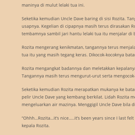
maninya di mulut lelaki tua ini.
Seketika kemudian Uncle Dave baring di sisi Rozita. 
usapnya. Kegelian di cipapnya masih terus dirasakan R
tembamnya sambil jari hantu lelaki tua itu menjalar di bi
Rozita mengerang kenikmatan, tangannya terus menjalar
tua itu yang masih tegang keras. Dikocok-kocoknya bat
Rozita mengangkat badannya dan meletakkan kepalanya d
Tangannya masih terus mengurut-urut serta mengocok-
Seketika kemudian Rozita merapatkan mukanya ke batang
pelir Uncle Dave yang kembang berkilat. Lidah Rozita m
mengeluarkan air mazinya. Menggigil Uncle Dave bila d
“Ohhh…Rozita…it’s nice…..it’s been years since I last 
kepala Rozita.