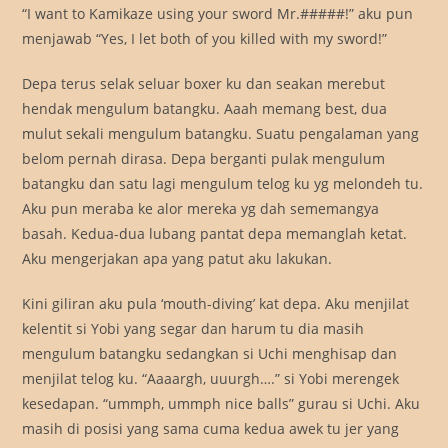
“I want to Kamikaze using your sword Mr.#####!” aku pun
menjawab “Yes, I let both of you killed with my sword!”
Depa terus selak seluar boxer ku dan seakan merebut
hendak mengulum batangku. Aaah memang best, dua
mulut sekali mengulum batangku. Suatu pengalaman yang
belom pernah dirasa. Depa berganti pulak mengulum
batangku dan satu lagi mengulum telog ku yg melondeh tu.
Aku pun meraba ke alor mereka yg dah sememangya
basah. Kedua-dua lubang pantat depa memanglah ketat.
Aku mengerjakan apa yang patut aku lakukan.
Kini giliran aku pula ‘mouth-diving’ kat depa. Aku menjilat
kelentit si Yobi yang segar dan harum tu dia masih
mengulum batangku sedangkan si Uchi menghisap dan
menjilat telog ku. “Aaaargh, uuurgh….” si Yobi merengek
kesedapan. “ummph, ummph nice balls” gurau si Uchi. Aku
masih di posisi yang sama cuma kedua awek tu jer yang