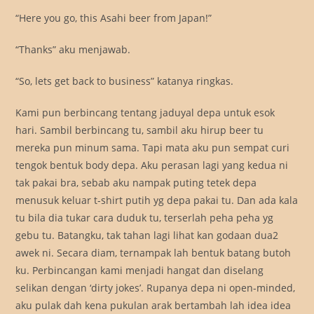
“Here you go, this Asahi beer from Japan!”
“Thanks” aku menjawab.
“So, lets get back to business” katanya ringkas.
Kami pun berbincang tentang jaduyal depa untuk esok
hari. Sambil berbincang tu, sambil aku hirup beer tu
mereka pun minum sama. Tapi mata aku pun sempat curi
tengok bentuk body depa. Aku perasan lagi yang kedua ni
tak pakai bra, sebab aku nampak puting tetek depa
menusuk keluar t-shirt putih yg depa pakai tu. Dan ada kala
tu bila dia tukar cara duduk tu, terserlah peha peha yg
gebu tu. Batangku, tak tahan lagi lihat kan godaan dua2
awek ni. Secara diam, ternampak lah bentuk batang butoh
ku. Perbincangan kami menjadi hangat dan diselang
selikan dengan ‘dirty jokes’. Rupanya depa ni open-minded,
aku pulak dah kena pukulan arak bertambah lah idea idea