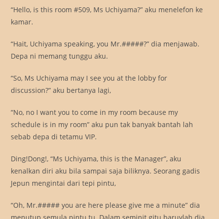
“Hello, is this room #509, Ms Uchiyama?” aku menelefon ke
kamar.
“Hait, Uchiyama speaking, you Mr.#####?” dia menjawab.
Depa ni memang tunggu aku.
“So, Ms Uchiyama may I see you at the lobby for
discussion?” aku bertanya lagi,
“No, no I want you to come in my room because my
schedule is in my room” aku pun tak banyak bantah lah
sebab depa di tetamu VIP.
Ding!Dong!, “Ms Uchiyama, this is the Manager”, aku
kenalkan diri aku bila sampai saja biliknya. Seorang gadis
Jepun mengintai dari tepi pintu,
“Oh, Mr.##### you are here please give me a minute” dia
menutup semula pintu tu. Dalam seminit gitu baruylah dia