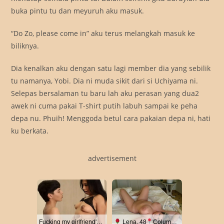
buka pintu tu dan meyuruh aku masuk.
“Do Zo, please come in” aku terus melangkah masuk ke
biliknya.
Dia kenalkan aku dengan satu lagi member dia yang sebilik
tu namanya, Yobi. Dia ni muda sikit dari si Uchiyama ni.
Selepas bersalaman tu baru lah aku perasan yang dua2
awek ni cuma pakai T-shirt putih labuh sampai ke peha
depa nu. Phuih! Menggoda betul cara pakaian depa ni, hati
ku berkata.
advertisement
Fucking my girlfriend's hot mommy by mistake
Lena, 48
Columbus