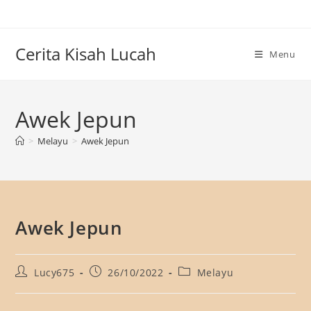
Skip
to
content
Cerita Kisah Lucah
Menu
Awek Jepun
>
Melayu
>
Awek Jepun
Awek Jepun
Post
Post
Post
Lucy675
26/10/2022
Melayu
author:
published:
category: