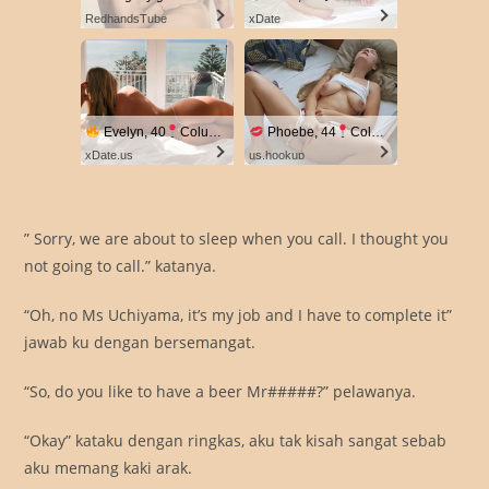
RedhandsTube
xDate
Evelyn, 40
Columbus
Phoebe, 44
Columbus
xDate.us
us.hookup
” Sorry, we are about to sleep when you call. I thought you
not going to call.” katanya.
“Oh, no Ms Uchiyama, it’s my job and I have to complete it”
jawab ku dengan bersemangat.
“So, do you like to have a beer Mr#####?” pelawanya.
“Okay” kataku dengan ringkas, aku tak kisah sangat sebab
aku memang kaki arak.