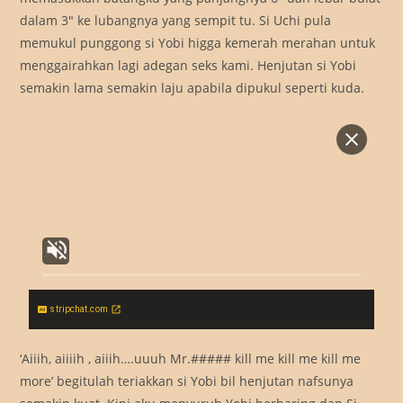
dalam 3″ ke lubangnya yang sempit tu. Si Uchi pula
memukul punggong si Yobi higga kemerah merahan untuk
menggairahkan lagi adegan seks kami. Henjutan si Yobi
semakin lama semakin laju apabila dipukul seperti kuda.
stripchat.com
‘Aiiih, aiiiih , aiiih….uuuh Mr.##### kill me kill me kill me
more’ begitulah teriakkan si Yobi bil henjutan nafsunya