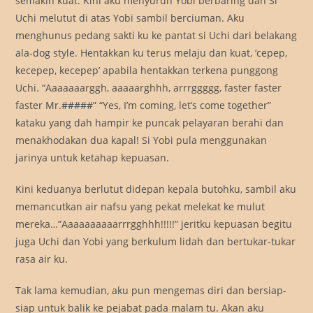
semakin kuat. Kini aku menyuruh Yobi berbaring dan Si
Uchi melutut di atas Yobi sambil berciuman. Aku
menghunus pedang sakti ku ke pantat si Uchi dari belakang
ala-dog style. Hentakkan ku terus melaju dan kuat, ‘cepep,
kecepep, kecepep’ apabila hentakkan terkena punggong
Uchi. “Aaaaaaarggh, aaaaarghhh, arrrggggg, faster faster
faster Mr.#####” “Yes, I’m coming, let’s come together”
kataku yang dah hampir ke puncak pelayaran berahi dan
menakhodakan dua kapal! Si Yobi pula menggunakan
jarinya untuk ketahap kepuasan.
Kini keduanya berlutut didepan kepala butohku, sambil aku
memancutkan air nafsu yang pekat melekat ke mulut
mereka…”Aaaaaaaaaarrrgghhh!!!!!” jeritku kepuasan begitu
juga Uchi dan Yobi yang berkulum lidah dan bertukar-tukar
rasa air ku.
Tak lama kemudian, aku pun mengemas diri dan bersiap-
siap untuk balik ke pejabat pada malam tu. Akan aku