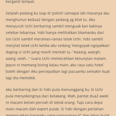
berganti tempat.
Setalah pedang ku siap di ‘polish’ samapai lah masanya aku
menghunus kedua2 dengan pedang yg kilat tu. Aku
menyuruh Uchi berbaring sambil menguak kan kakinya
selebar-lebarnya. Yobi hanya melihatkan tikamanku dari
sisi Uchi sambil meramas-ramas tetek Uchi. Yobi sambil
menjilat tetek Uchi ketika aku sedang ‘mengoyak-ngoyakkan’
daging si Uchi yang masih mentah tu. “Aaaarg, aaargh,
aaarg, oooh…” suara Uchi memecahkan kesunyian malam.
Jepun ni memang bising kalau main, aku rasa satu hotel
boleh dengar! Aku percepatkan lagi pacuanku semakin kuat
lagi dia memekik.
Aku berbaring dan Si Yobi pula menunggang ku, Si Uchi
pula menyokongnya dari belakang. Wah, pantat dua2 awek
ni macam belom pernah di tebok orang. Tapi cara depa
main macam dah expert pulak. Si Yobi dengan perlahan
memasukkan batangku yang panjangnya 6″ dan lebar bulat